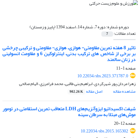
دوره و شماره:
دوره 7، شماره 14، اسفند 1394 (پاییز و زمستان)
تعداد مقالات:
7
تاثیر 8 هفته تمرین مقاومتی- هوازی، هوازی- مقاومتی و ترکیبی چرخشی
بر برخی از شاخص های ترکیب بدنی، اینترلوکین 6 و مقاومت انسولینی
در زنان سالمند
صفحه
1-11
10.22034/sbs.2023.371787.0
زهرا مردان پور شهرکردی، ابراهیم بنی طالبی، محمد فرامرزی، الهام صالحی
مشاهده مقاله
اصل مقاله
902.26 K
شیفت اکسیداتیو ایزوآنزیم‌های LDH متعاقب تمرین استقامتی در تومور
موش‌های مبتلا به سرطان سینه
صفحه
12-20
10.22034/sbs.2015.165302