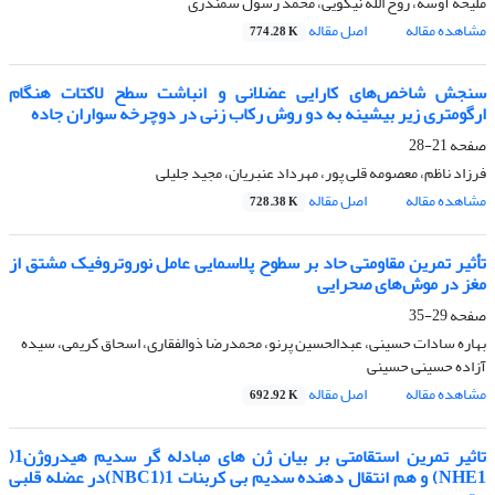
ملیحه آوسه، روح الله نیکویی، محمد رسول سمندری
مشاهده مقاله
اصل مقاله
774.28 K
سنجش شاخص‌های کارایی عضلانی و انباشت سطح لاکتات هنگام
ارگومتری زیر بیشینه به دو روش رکاب زنی در دوچرخه سواران جاده
صفحه
21-28
فرزاد ناظم، معصومه قلی پور، مهرداد عنبریان، مجید جلیلی
مشاهده مقاله
اصل مقاله
728.38 K
تأثیر تمرین مقاومتی حاد بر سطوح پلاسمایی عامل نوروتروفیک مشتق از
مغز در موش‌های صحرایی‌
صفحه
29-35
بهاره سادات حسینی، عبدالحسین پرنو، محمدرضا ذوالفقاری، اسحاق کریمی، سیده
آزاده حسینی حسینی
مشاهده مقاله
اصل مقاله
692.92 K
تاثیر تمرین استقامتی بر بیان ژن های مبادله گر سدیم هیدروژن1(
NHE1) و هم انتقال دهنده سدیم بی کربنات 1(NBC1)در عضله قلبی