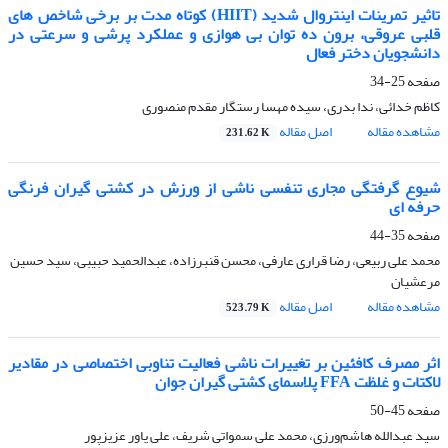
تاثیر تمرینات اینتروال شدید (HIIT) کوتاه مدت بر برخی شاخص های
قلبی عروقی، برون ده توان بی هوازی و عملکرد پرشی و سرعتی در
دانشجویان دختر فعال
صفحه
25-34
کاظم خدائی، ندا بدری، سیده مهسا رستگار مقدم منصوری
مشاهده مقاله
اصل مقاله
231.62 K
شیوع گرفتگی مجاری تنفسی ناشی از ورزش در کشتی گیران فرنگی
حرفه ای
صفحه
35-44
محمد علی ربیعی، رضا قراری عارفی، محسن قنبرزاده، عبدالحمید حبیبی، سید حسین
مرعشیان
مشاهده مقاله
اصل مقاله
523.79 K
اثر مصرف کافئین بر تغییرات ناشی فعالیت تناوبی اختصاصی در مقادیر
لاکتات و غلظت FFA پلاسمای کشتی گیران جوان
صفحه
45-50
سید عبدالله هاشم‌ورزی، محمد علی سمواتی شریف، علی یاور عزیزپور