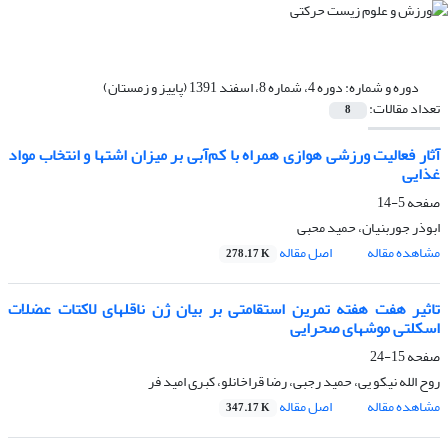
دوره و شماره:
دوره 4، شماره 8، اسفند 1391 (پاییز و زمستان)
تعداد مقالات:
8
آثار فعالیت ورزشی هوازی همراه با کم‌آبی بر میزان اشتها و انتخاب مواد
غذایی
صفحه
5-14
ابوذر جوربنیان، حمید محبی
مشاهده مقاله
اصل مقاله
278.17 K
تاثیر هفت هفته تمرین استقامتی بر بیان ژن ناقلهای لاکتات عضلات
اسکلتی موشهای صحرایی
صفحه
15-24
روح الله نیکو یی، حمید رجبی، رضا قراخانلو، کبری امید فر
مشاهده مقاله
اصل مقاله
347.17 K