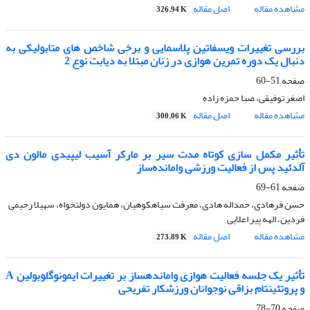
مشاهده مقاله
اصل مقاله
326.94 K
بررسی تغییرات ویسفاتین پلاسمایی و برخی شاخص های متابولیکی به
دنبال یک دوره تمرین هوازی در زنان مبتلا به دیابت نوع 2
صفحه
51-60
اصغر توفیقی، صبا حمزه زاده
مشاهده مقاله
اصل مقاله
300.06 K
تأثیر مکمل سازی کوتاه مدت سیر بر مارکر آسیب لیپیدی مالون دی
آلدئید پس از فعالیت ورزشی وامانده‌ساز
صفحه
61-69
حسن فرهادی، حمداله هادی، معرفت سیاهکوهیان، همایون دولتخواه، سهیلا رحیمی
فردین، الهه پیر اعلایی
مشاهده مقاله
اصل مقاله
273.89 K
تأثیر یک جلسه فعالیت هوازی وامانده‏ساز بر تغییرات ایمونوگلوبولین A
و پروتئین‏تام بزاقی نوجوانان ورزشکار تفریحی
صفحه
70-78