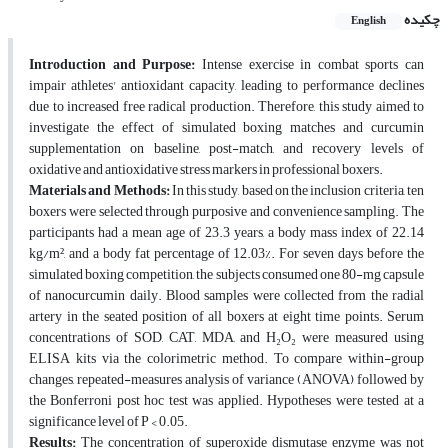
چکیده
English
Introduction and Purpose
:
Intense exercise in combat sports can
impair athletes' antioxidant capacity, leading to performance declines
due to increased free radical production. Therefore, this study aimed to
investigate the effect of simulated boxing matches and curcumin
supplementation on baseline, post-match, and recovery levels of
oxidative and antioxidative stress markers in professional boxers.
Materials and Methods:
In this study, based on the inclusion criteria, ten
boxers were selected through purposive and convenience sampling. The
participants had a mean age of 23.3 years, a body mass index of 22.14
kg/m², and a body fat percentage of 12.03%. For seven days before the
simulated boxing competition, the subjects consumed one 80-mg capsule
of nanocurcumin daily. Blood samples were collected from the radial
artery in the seated position of all boxers at eight time points. Serum
concentrations of SOD, CAT, MDA, and H
₂
O
₂
were measured using
ELISA kits via the colorimetric method. To compare within-group
changes, repeated-measures analysis of variance (ANOVA) followed by
the Bonferroni post hoc test was applied. Hypotheses were tested at a
significance level of P < 0.05.
Results:
The concentration of superoxide dismutase enzyme was not