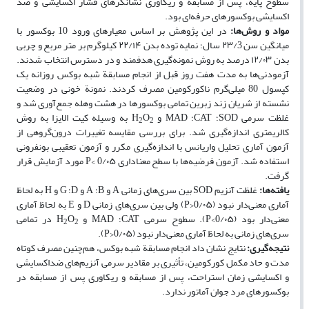
سطوح پایه، پس از مسابقه و ریکاوری نشانگرهای فشار اکسایشی و ضد
اکسایشی بوکسورهای حرفه‌‌ای بود.
مواد و روش­‌ها:
در این پژوهش بر اساس معیارهای ورود 10 بوکسور با
میانگین سن ۲۳/3 سال؛ نمایه توده بدن ۲۲/۱۴ کیلوگرم بر متر مربع و چربی
بدن ۱۲/۰۳ درصد به روش نمونه‌گیری هدفمند و در دسترس انتخاب شدند.
آزمودنی‌ها به مدت هفت روز قبل از انجام مسابقة شبه بوکس روزانه یک
کپسول 80 میلی‌گرم ناکورکومین مصرف کردند. نمونة خونی در وضعیت
نشسته از شریان زند زبرین تمامی بوکسورها در هشت وهله جمع‌آوری شد و
غلظت سرمی
SOD
؛
CAT
؛
MAD
و
O
H
به وسیله کیت الایزا به روش
2
2
کالریمتری اندازه‌گیری شد.
برای بررسی مقایسه تغییرات درون‌گروهی از
آزمون آماری تحلیل واریانس با اندازه‌گیری مکرر و آزمون تعقیبی بونفرونی
استفاده شد. آزمون فرضیه‌ها با سطح معناداری 0/۰۵ >
P
مورد آزمایش قرار
گرفت.
یافته­‌ها:
غلظت آنزیم
SOD
بین سری‌های زمانی
A
و
B
؛
A
و
D
؛
G
و
H
به لحاظ
آماری معنی‌‌دار نبود (0/۰۵<
P
) ولی بین سری‌های زمانی
D
و
E
به لحاظ آماری
معنی‌‌دار بود (0/۰۵>
P
). سطوح سرمی
CAT
؛
MAD
و
O
H
در تمامی
2
2
سری‌های زمانی به لحاظ آماری معنی‌‌دار نبود (0/۰۵<
P
).
نتیجه‌گیری:
نتایج نشان داد انجام مسابقة شبه بوکس، ‌‌هم‌چنین مصرف کوتاه
مدت و حاد مکمل کورکومین، تأثیری بر مقادیر سرمی آنزیم‌های ضداکسایشی
و اکسایشی زمان استراحت، پس از مسابقه و ریکاوری پس از مسابقه در
بوکسورهای مرد جوان آماتور ندارد.