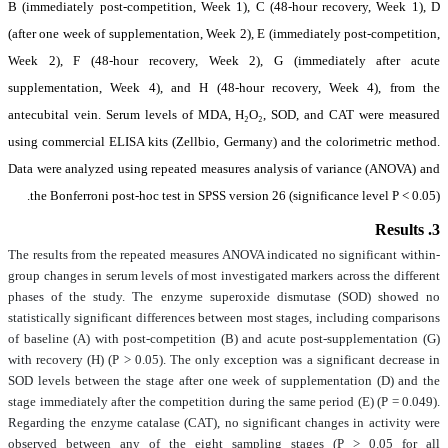
B (immediately post-competition, Week 1), C (48-hour recovery, Week 1), D
(after one week of supplementation, Week 2), E (immediately post-competition,
Week 2), F (48-hour recovery, Week 2), G (immediately after acute
supplementation, Week 4), and H (48-hour recovery, Week 4), from the
antecubital vein. Serum levels of MDA, H₂O₂, SOD, and CAT were measured
using commercial ELISA kits (Zellbio, Germany) and the colorimetric method.
Data were analyzed using repeated measures analysis of variance (ANOVA) and
the Bonferroni post-hoc test in SPSS version 26 (significance level P < 0.05).
3. Results
The results from the repeated measures ANOVA indicated no significant within-
group changes in serum levels of most investigated markers across the different
phases of the study. The enzyme superoxide dismutase (SOD) showed no
statistically significant differences between most stages, including comparisons
of baseline (A) with post-competition (B) and acute post-supplementation (G)
with recovery (H) (P > 0.05). The only exception was a significant decrease in
SOD levels between the stage after one week of supplementation (D) and the
stage immediately after the competition during the same period (E) (P = 0.049).
Regarding the enzyme catalase (CAT), no significant changes in activity were
observed between any of the eight sampling stages (P > 0.05 for all