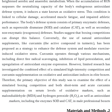
heightened aerobic and anaerobic metabolism. When the accumulation of ROS
surpasses the neutralizing capacity of the body's endogenous antioxidant
defense system, it induces a state known as oxidative stress. This condition is
linked to cellular damage, accelerated muscle fatigue, and impaired athletic
performance. The body's defense system consists of primary enzymatic defenses,
such as superoxide dismutase (SOD) and catalase (CAT), as well as secondary
non-enzymatic (exogenous) defenses. Studies suggest that boxing competitions
can disrupt this balance. Conversely, the use of natural antioxidant
supplements, like curcumin (the active compound in turmeric), has been
proposed as a strategy to enhance the defense system and modulate exercise-
induced oxidative stress. Curcumin operates through various mechanisms,
including direct free radical scavenging, inhibition of lipid peroxidation, and
upregulation of antioxidant enzyme expression. However, limited research has
investigated the combined effect of a simulated high-intensity competition and
curcumin supplementation on oxidative and antioxidant indices in elite boxers.
Therefore, the primary objective of this study was to examine the effect of a
simulated boxing competition and both short-term and acute curcumin
supplementation on serum levels of oxidative markers, such as
malondialdehyde (MDA) and hydrogen peroxide (H₂O₂), as well as antioxidant
markers, including the enzymes SOD and CAT, in male professional boxers.
2. Materials and Methods