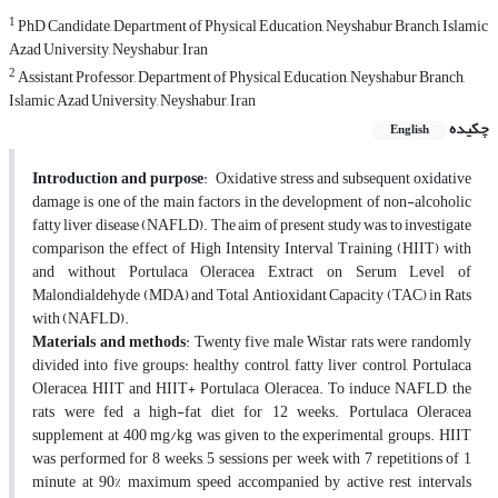
1
PhD Candidate, Department of Physical Education, Neyshabur Branch, Islamic
Azad University, Neyshabur, Iran
2
Assistant Professor, Department of Physical Education, Neyshabur Branch,
Islamic Azad University, Neyshabur, Iran
چکیده
English
Introduction and purpose
: Oxidative stress and subsequent oxidative
damage is one of the main factors in the development of non-alcoholic
fatty liver disease (NAFLD). The aim of present study was to investigate
comparison the effect of High Intensity Interval Training (HIIT) with
and without Portulaca Oleracea Extract on Serum Level of
Malondialdehyde (MDA) and Total Antioxidant Capacity (TAC) in Rats
with (NAFLD).
Materials and methods
: Twenty five male Wistar rats were randomly
divided into five groups: healthy control, fatty liver control, Portulaca
Oleracea, HIIT and HIIT+ Portulaca Oleracea. To induce NAFLD, the
rats were fed a high-fat diet for 12 weeks. Portulaca Oleracea
supplement at 400 mg/kg was given to the experimental groups. HIIT
was performed for 8 weeks, 5 sessions per week with 7 repetitions of 1
minute at 90% maximum speed accompanied by active rest intervals