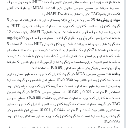
هدف از تحقیق حاضر مقایسه اثر تمرین تناوبی شدید (HIIT) با و بدون مصرف
عصاره خرفه بر سطح سرمی مالون دی آلدئید (MDA) و ظرفیت آنتی
اکسیدانی تام (TAC) در رت ­های مبتلا به NAFLD بود.
مواد و روش­ ها
: 25 سر رت نر بالغ نژاد ویستار بطور تصادفی انتخاب و در 5
گروه کنترل سالم، کنترل کبدچرب، عصاره خرفه، تمرین HIIT و
تمرین+عصاره خرفه قرار داده شدند. جهت القایNAFLD، رت­ها بمدت 12
هفته تحت رژیم غذایی پُرچرب قرار گرفتند. عصاره خرفه با دوز 400 mg/kg
به گروه­ های مربوطه خورانده شد. پروتکل تمرینیHIIT بمدت 8 هفته، 5
جلسه در هفته با 7 تکرار یک دقیقه­ای باشدت ۹۰ درصد سرعت بیشینه انجام
شد که با تناوب­های استراحت فعال شامل 2 دقیقه دویدن با شدت ۲۰ درصد
بیشینه همراه بود. برای مقایسه بین گروه ­ها از آزمون آنالیز واریانس یک طرفه
و آزمون تعقیبی توکی در سطح معناداری 0.05>P استفاده شد.
یافته ­ها
:
سطح سرمی MDA در گروه کنترل کبد چرب به طور معنی داری
نسبت به کنترل سالم بالاتر بود (0.034=P). سطح این شاخص در گروه عصاره
و تمرین+عصاره بطور معناداری نسبت به گروه کنترل کبدچرب پایین ­تر بود
(مقادیر P بترتیب 0.021 و 0.049). اما سطح سرمی MDA در گروه تمرین
نسبت به کنترل کبد چرب، تفاوت معناداری نداشت (0.08=P).
سطح سرمی
TAC در گروه عصاره نسبت به گروه کنترل سالم و کنترل کبد چرب بطور
معناداری بالاتر بود (مقادیر P بترتیب 0.044 و 0.001). سطح این شاخص در
گروه تمرین+عصاره نسبت به گروه کنترل کبد چرب بطور معناداری بالاتر بود
(0.003=P).
بحث و نتیجه گیری
:
بنظر می ­رسد تمرین تناوبی شدید طولانی مدت و مصرف