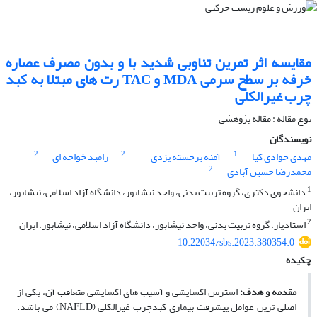
مقایسه اثر تمرین تناوبی شدید با و بدون مصرف عصاره
خرفه بر سطح سرمی MDA و TAC رت های مبتلا به کبد
چرب غیرالکلی
نوع مقاله : مقاله پژوهشی
نویسندگان
2
2
1
مهدی جوادی کیا
آمنه برجسته یزدی
رامبد خواجه ای
2
محمدرضا حسین آبادی
1
دانشجوی دکتری، گروه تربیت بدنی، واحد نیشابور، دانشگاه آزاد اسلامی، نیشابور،
ایران
2
استادیار، گروه تربیت بدنی، واحد نیشابور، دانشگاه آزاد اسلامی، نیشابور، ایران
10.22034/sbs.2023.380354.0
چکیده
مقدمه و هدف
:
استرس اکسایشی و آسیب ­های اکسایشی متعاقب آن، یکی از
اصلی ترین عوامل پیشرفت بیماری کبدچرب غیرالکلی (NAFLD) می باشد.