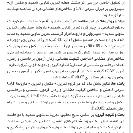
از تحقیق حاضر، بررسی اثر هشت هفته تمرین تناوبی شدید و مکمل ال-
سیترولین بر میزان سرمی CAF و شاخص‌های عضلانی مردان سالمند مبتلا به
سارکوپنیا بود.
مواد و روش ­ها:
در این مطالعه کارآزمایی بالینی، 41 مرد سالمند سارکوپنیک
به طور تصادفی در چهار گروه تمرین تناوبی شدید + دارونما، سیترولین، تمرین
تناوبی شدید + سیترولین و دارونما قرار
گرفتند
.
تمرین تناوبی شدید به مدت
8 هفته و 2 جلسه در هفته و شامل فعالیت 30 ثانیه ­ای رکاب زدن روی دوچرخه
کارسنج (شدت 85 تا 90 درصد ضربان قلب ذخیره) بود. مکمل سیترولین یک
روز درمیان به مقدار شش گرم مصرف شد. قبل و بعد از مداخله تمرینی،
شاخص‌های عضلانی (شاخص کیفیت عضلانی، زمان آزمون برخاستن و رفتن،
تعداد برخاستن نشستن از صندلی) اندازه­ گیری و نمونه خونی (برای اندازه­
گیری CAF) گرفته شد. از آزمون تحلیل واریانس مکرر و آزمون تعقیبی
بونفرونی و سطح معناداری 0.05≥P استفاده شد.
یافته ­ها:
نتایج نشان داد که در گروه تمرین + مکمل و تمرین + دارونما CAF
سرمی کاهش و شاخص کیفیت عضلانی و زمان آزمون نشستن و برخاستن
افزایش معنی ­داری نسبت به گروه دارونما داشت (0.05≥P). گروه تمرین +
مکمل و تمرین + دارونما منجر به بهبود شاخص توده عضلانی و سرعت راه
رفتن شدند (0.05≥P).
بحث و نتیجه­ گیری:
بر اساس نتایج تحقیق، تمرینات تناوبی شدید با دو جلسه
در هفته منجر به بهبود شاخص‌های عصبی عضلانی در مردان سالمند
سارکوپنیک شد و بنابراین، می ­تواند به عنوان یک روش موثر در پیشگیری و