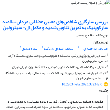
بررسی سازگاری شاخص‌های عصبی عضلانی مردان سالمند
سارکوپنیک به تمرین تناوبی شدید و مکمل ال- سیترولین
نوع مقاله : مقاله پژوهشی
نویسندگان
3
2
1
امین فرزانه حصاری
سولماز مهدوی اورتاکند
بهاره صمدی
1
استادیار فیزیولوژی ورزشی، دانشکده علوم انسانی، واحد ساری، دانشگاه آزاد
اسلامی، ساری، ایران
2
دکترای حرکات اصلاحی، دانشکده تربیت بدنی، دانشگاه تهران، تهران، ایران
3
کارشناس ارشد فیزیولوژی ورزشی، دانشکده علوم انسانی، واحد ساری، دانشگاه
آزاد اسلامی، ساری، ایران
10.22034/sbs.2023.372342.0
چکیده
مقدمه و هدف:
سالمندی با کاهش قدرت و توده عضلانی و یا محدودیت در
فعالیت، که به عنوان سارکوپنیا شناخته می­ شود همراه است. بنابراین، هدف