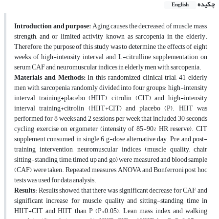
چکیده
English
Introduction and purpose:
Aging causes the decreased of muscle mass,
strength, and or limited activity known as sarcopenia in the elderly.
Therefore, the purpose of this study was to determine the effects of eight
weeks of high-intensity interval and L-citrulline supplementation on
serum CAF and neuromuscular indices in elderly men with sarcopenia.
Materials and Methods:
In this randomized clinical trial, 41 elderly
men with sarcopenia randomly divided into four groups: high-intensity
interval training+placebo (HIIT), citrolin (CIT) and high-intensity
interval training+citrolin (HIIT+CIT) and placebo (P). HIIT was
performed for 8 weeks and 2 sessions per week that included 30 seconds
cycling exercise on ergometer (intensity of 85-90% HR reserve). CIT
supplement consumed in single 6 g-dose alternative day. Pre and post-
training intervention, neuromuscular indices (muscle quality, chair
sitting-standing time, timed up and go) were measured and blood sample
(CAF) were taken. Repeated measures ANOVA and Bonferroni post hoc
tests was used for data analysis.
Results
: Results showed that there was significant decrease for CAF and
significant increase for muscle quality and sitting-standing time in
HIIT+CIT and HIIT than P (P<0.05). Lean mass index and walking