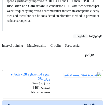
speed significantly improved in HIIT+CIT and HIIT than P (P<0.05).
Discussion and Conclusion:
In conclusion, HIIT with two sessions per
week frequency improved neuromuscular indices in sarcopenic elderly
men and therefore, can be considered an effective method to prevent or
reduce sarcopenia.
کلیدواژه‌ها
English
Interval training
Muscle quality
Citrolin
Sarcopenia
مراجع
دوره 14، شماره 28 - شماره
پیاپی 28
پاییز و زمستان
اسفند 1401
صفحه
66-76
فایل ها