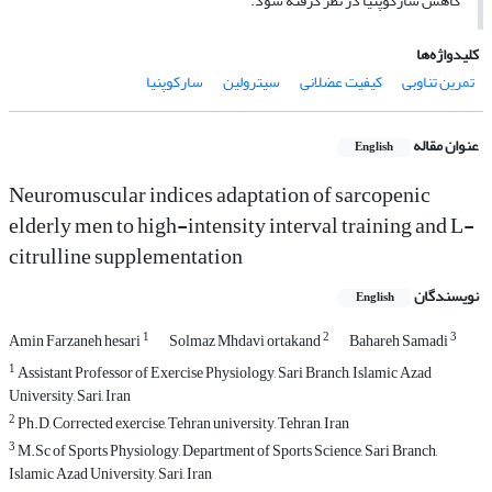
کاهش سارکوپنیا در نظر گرفته شود.
کلیدواژه‌ها
تمرین تناوبی
کیفیت عضلانی
سیترولین
سارکوپنیا
عنوان مقاله
English
Neuromuscular indices adaptation of sarcopenic
elderly men to high-intensity interval training and L-
citrulline supplementation
نویسندگان
English
1
2
3
Amin Farzaneh hesari
Solmaz Mhdavi ortakand
Bahareh Samadi
1
Assistant Professor of Exercise Physiology, Sari Branch, Islamic Azad
University, Sari, Iran
2
Ph.D, Corrected exercise, Tehran university, Tehran, Iran
3
M.Sc of Sports Physiology, Department of Sports Science, Sari Branch,
Islamic Azad University, Sari, Iran