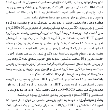
آدیپوسایتوکاینی جدید با اثرات افزایش حساسیت انسولینی شناسایی شده
است. اطلاعات اندکی در مورد اثرات تمرین ورزشی برغلظت واسپین وجود
دارد. پژوهش حاضر تأثیر تمرینات استقامتی و HIIT را بر غلظت پلاسمایی
واسپین در رت های نر چاق ویستار مورد مطالعه قرار داده است.
مواد و روش­ ها:
تحقیق حاضر از نوع تجربی تصادفی با طرح مقایسه­ دو گروه
کنترل و تجربی بود. 30 سر رت (با میانگین و انحراف معیار وزنی 20±200 گرم و
سن 8 هفته) به طور تصادفی به 3 گروه: "کنترل، گروه‌ تمرینی استقامتی و گروه
تمرین HIIT" تقسیم شدند. هر 3 گروه شامل 10سر رت بودند. گروه‌های
تجربی به مدت 12 هفته، تمرینات را بر اساس برنامه تمرینی 3 روز در هفته
انجام دادند، در حالی که گروه کنترل تمرین ورزشی را انجام نداد. به دنبال 12
هفته تمرین، سطح واسپین پلاسما اندازه‌گیری شد. 36 ساعت بعد از آخرین
جلسه تمرین و 10 ساعت ناشتایی، نمونه­ های خونی رت‌های تمام گروه‌ها پس
از بریدن ناحیه صفاق مستقیماً از قلب گرفته شد. از آزمون کروسکال والیس
جهت مقایسه میانگین سه گروه‌ تحقیق و آزمون یوی‌ من‌‌ویتنی برای مقایسه
جفتی میانگین‌ها در سطح معناداری 0.05>P استفاده گردید.
یافته‌ها:
بعد از 12 هفته تمرین استقامتی و HIIT، سطوح واسپین، در گروه­
تمرین استقامتی و گروه تمرین HIIT در مقایسه با گروه کنترل، به­ طور
معناداری کاهش یافت (0.001=P). پژوهش حاضر نشان داد، هر دو نوع تمرین
استقامتی و HIIT، سطوح واسپین را به ­طور معناداری بهبود می‌بخشد.
بحث و نتیجه‌گیری:
با توجه به نتایج پژوهش حاضر، می ­توان اظهار نمود که
تمرینات استقامتی و HIIT می‌توانند به­ عنوان راهکاری جهت کاهش بافت