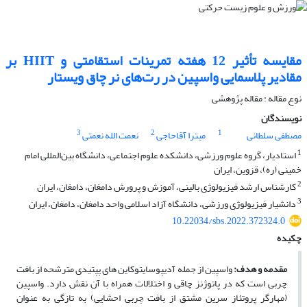
مقایسه تأثیر 12 هفته‌ تمرینات استقامتی و HIIT بر
مقادیر پلاسمایی واسپین در رت‌های نر چاق ویستار
نوع مقاله : مقاله پژوهشی
نویسندگان
3
2
1
مصطفی سلطانی
میترا آقاحاجی
نعمت الله نعمتی
1
استادیار، گروه علوم ورزشی، دانشکده علوم اجتماعی، دانشگاه بین‌المللی امام
خمینی (ره)، قزوین، ایران
2
کارشناس ارشد فیزیولوژی بالینی، آموزش و پرورش دامغان، دامغان، ایران
3
دانشیار فیزیولوژی ورزشی، دانشگاه آزاد اسلامی واحد دامغان، دامغان، ایران
10.22034/sbs.2022.372324.0
چکیده
مقدمه و هدف:
واسپین از جمله آدیپوسایتوکاین های پپتیدی مترشحه از بافت
چربی است که در پاتوژنز چاقی و اختلالات همراه با آن نقش دارد. واسپین
(مهارگر پروتئاز سرین مشتق از بافت چربی احشایی) به تازگی به عنوان