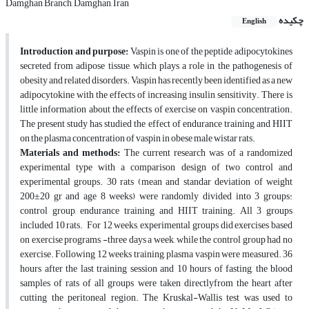
Damghan Branch, Damghan, Iran
چکیده
English
Introduction and purpose:
Vaspin is one of the peptide adipocytokines
secreted from adipose tissue, which plays a role in the pathogenesis of
obesity and related disorders. Vaspin has recently been identified as a new
adipocytokine with the effects of increasing insulin sensitivity. There is
little information about the effects of exercise on vaspin concentration.
The present study has studied the effect of endurance training and HIIT
on the plasma concentration of vaspin in obese male wistar rats.
Materials and methods:
The current research was of a randomized
experimental type with a comparison design of two control and
experimental groups. 30 rats (mean and standar deviation of weight
200±20 gr and age 8 weeks) were randomly divided into 3 groups:
control group, endurance training, and HIIT training. All 3 groups
included 10 rats. For 12 weeks, experimental groups did exercises based
on exercise programs -three days a week, while the control group had no
exercise. Following 12 weeks training, plasma vaspin were measured. 36
hours after the last training session and 10 hours of fasting, the blood
samples of rats of all groups were taken directlyfrom the heart after
cutting the peritoneal region. The Kruskal-Wallis test was used to