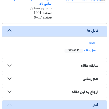
پیاپی 28
پاییز و زمستان
اسفند 1401
صفحه
9-17
فایل ها
XML
اصل مقاله
523.06 K
سابقه مقاله
هم رسانی
ارجاع به این مقاله
آمار