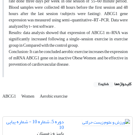
rate done three days per week in one session of 55-60 minute period.
Blood samples were collected 48 hours before the first session and 48
hours after the last session (subjects were fasting). ABCG1 gene
expression was measured using semi-quantitative-RT-PCR. Data were
analyzed by t- test software .
Results: data analysis showed that expression of ABCG1 m-RNA was
significantly increased following a single-session exercise in exercise
group in Compared with the control group.
Conclusion: It can be concluded aerobic exercise increases the expression
of mRNA ABCG1 gene on in inactive Obese Women, and be effective in
prevention of cardiovascular disease.
کلیدواژه‌ها
English
ABCG1
Women
Aerobic exercise
دوره 5، شماره 10 - شماره پیاپی
10
پاییز و زمستان