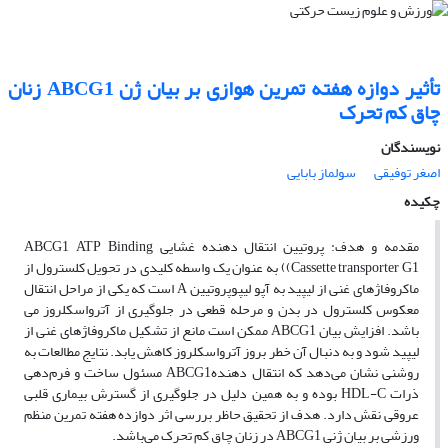
تأثیر دوازه هفته تمرین هوازی بر بیان ژن ABCG1 زنان
چاق کم تحرک
نویسندگان
اصغر توفیقی
سولماز بابایی
چکیده
مقدمه و هدف: پروتیین انتقال دهنده غشایی ABCG1 ATP Binding
Cassette transporter G1)) به عنوان یک واسطه کلیدی در تحویل کلسترول از
ماکروفاژهای غنی از لیپید به آپو لیپوپروتیین A است که یکی از مراحل انتقال
معکوس کلسترول در بدن و مرحله قطعی در جلوگیری از آترواسکلروز می
باشد. افزایش بیان ABCG1 ممکن است مانع از تشکیل ماکروفاژهای غنی از
لیپید شود و به دنبال آن خطر بروز آترواسکلروز کاهش یابد. نتایج مطالعات به
روشنی نشان می‌دهد که انتقال دهندهABCG1 مسئول ساخت و فرم‌دهی
ذرات HDL-C بوده و به همین دلیل در جلوگیری از گسترش بیماری قلبی
عروقی نقش دارد. هدف از تحقیق حاظر بررسی اثر دوازده هفته تمرین منظم
ورزشی بر بیان ژنی ABCG1 در زنان چاق کم تحرک می‌باشد.