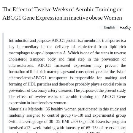
The Effect of Twelve Weeks of Aerobic Training on
ABCG1 Gene Expression in inactive obese Women
چکیده
English
Introduction and purpose: ABCG1 protein is a membrane transporter is a
key intermediary in the delivery of cholesterol from lipid-rich
macrophages to apo-lipoprotein A. Which is one of the steps in reverse
cholesterol transport body and final step in the prevention of
atherosclerosis. ABCG1 Increased expression may prevent the
formation of lipid-rich macrophages and consequently reduce the risk of
atherosclerosisABCG1 transporter is responsible for making and
forming of HDL particles and therefore probably plays a crucial role in
prevention of Coronary artery diseases. The purpose of the present study
The effect of twelve weeks of aerobic training on ABCG1 Gene
expression in inactive obese women.
Materials & Methods : 36 healthy women participated in this study and
randomly assigned to control group (n=18) and experimental group
(with an average age of 30- 35, BMI >30) (kg/m2)). Exercise program
involved a12-week training with intensity of 65-75% of reserve heart