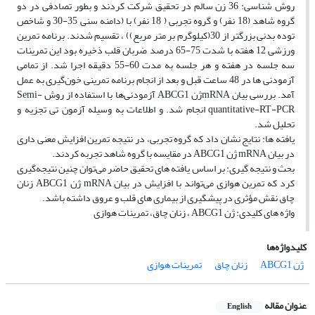
روش‌ شناسی: 36 زن سالم در تحقیق شرکت کردند و بطور تصادفی در دو
گروه شاهد (18 نفر) و گروه تجربی ( 18 نفر) با (دامنه سنی 35-30 و شاخص
توده بدنی بزرگتر از 30(کیلوگرم بر متر مربع)) ، تقسیم شدند. برنامه تمرین
ورزشی 12 هفته با شدت 75-65 درصد ضربان قلب ذخیره بود این تمرینات
سه جلسه در هفته و هر جلسه به مدت 60-55 دقیقه اجرا شد. از تمامی
آزمودنی ها در 48 ساعت قبل و بعد از انجام برنامه تمرینی خون‌گیری به عمل
آمد. بررسی بیان mRNAژن ABCG1 آزمودنی‌ها با استفاده از روش Semi-
quantitative-RT-PCR انجام شد. و اطلاعات به وسیله آزمون تی تجزیه و
تحلیل شد.
یافته ها: نتایج نشان داد که گروه تجربی، در نتیجه تمرین افزایش معنی داری
در بیان mRNA ژن ABCG1 در مقایسه با گروه شاهد تجربه کردند.
بحث و نتیجه گیری: بر اساس یافته های تحقیق حاضر می‌توان چنین نتیجه‌گیری
کرد که تمرین‌ هوازی می‌تواند با افزایش در بیان mRNA ژن ABCG1 زنان
چاق نقش مؤثری در پیشگیری از بیماری های قلب و عروق داشته باشد.
واژه های کلیدی: ژن ABCG1 ، زنان چاق، تمرینات هوازی
کلیدواژه‌ها
ژن ABCG1
زنان چاق
تمرینات هوازی
عنوان مقاله
English