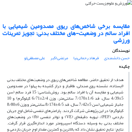
مقایسه برخی شاخص‌های ریوی مصدومین شیمیایی با
افراد سالم در وضعیت-های مختلف بدنی: تجویز تمرینات
ورزشی
نویسندگان
حسن دانشمندی
فرهاد رحمانی‌نیا
مرتضی اکبر
علی مصطفی‌لو
چکیده
هدف: از تحقیق حاضر، مطالعه شاخص‌های ریوی در وضعیت‌های مختلف بدنی
(ایستاده، نشسته روی صندلی، طاقباز و دراز کشیده به پهلو) در مصدومین
شیمیایی و مقایسه آن با افراد سالم بود. روش‌شناسی: 15 فرد سالم (سن
5±4/39 سال، قد 1/6±7/170 سانتی‌متر، وزن 2/4±6/71 کیلوگرم) و 10
جانباز شیمیایی (سن 5±7/42 سال، قد 4/5±8/174 سانتی‌متر و وزن 6±8/80
کیلوگرم) در این پژوهش شرکت کردند. پارامترهای تنفسی شامل اوج جریان
بازدمی (PEF)، تهویه دقیقه‌ای (VE) و تواتر تنفسی (fb) در وضعیت‌های
مختلف بدنی به وسیله دستگاه اسپیرومتر مورد اندازه‌گیری قرار گرفت.
نتایج: نتایج تحقیق نشان داد که بالاترین و کمترین مقدار اوج جریان بازدمی و