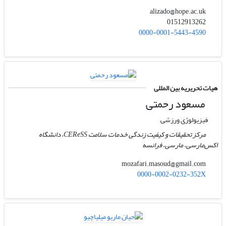
alizado@hope.ac.uk
01512913262
0000-0001-5443-4590
هیات تحریریه بین المللی
مسعود رحمتی
فیزیولوژی ورزشی
مرکز تحقیقات و کیفیت زندگی خدمات سلامت CEReSS، دانشگاه
اکس‌مارسی، مارسی، فرانسه
mozafari.masoud@gmail.com
0000-0002-0232-352X