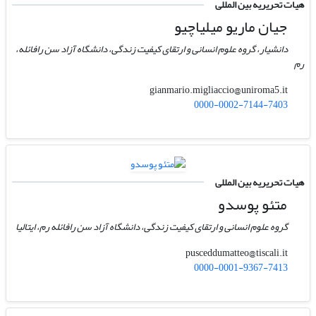
هیات تحریریه بین المللی
جیان ماریو میلیاچیو
دانشیار، گروه علوم انسانی و ارتقای کیفیت زندگی، دانشگاه آزاد سن رافائله،
رم
gianmario.migliaccio@uniroma5.it
0000-0002-7144-7403
هیات تحریریه بین المللی
متئو پوسدو
گروه علوم انسانی و ارتقای کیفیت زندگی، دانشگاه آزاد سن رافائله رم، ایتالیا
pusceddumatteo@tiscali.it
0000-0001-9367-7413