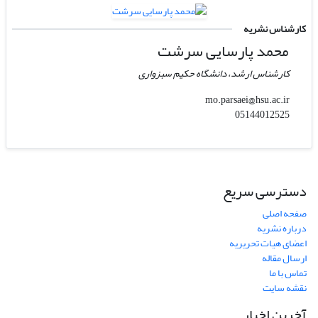
کارشناس نشریه
محمد پارسایی سرشت
کارشناس ارشد، دانشگاه حکیم سبزواری
mo.parsaei@hsu.ac.ir
05144012525
دسترسی سریع
صفحه اصلی
درباره نشریه
اعضای هیات تحریریه
ارسال مقاله
تماس با ما
نقشه سایت
آخرین اخبار