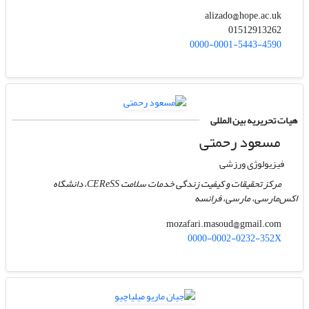
alizado@hope.ac.uk
01512913262
0000-0001-5443-4590
هیات تحریریه بین المللی
مسعود رحمتی
فیزیولوژی ورزشی
مرکز تحقیقات و کیفیت زندگی خدمات سلامت CEReSS، دانشگاه
اکس‌مارسی، مارسی، فرانسه
mozafari.masoud@gmail.com
0000-0002-0232-352X