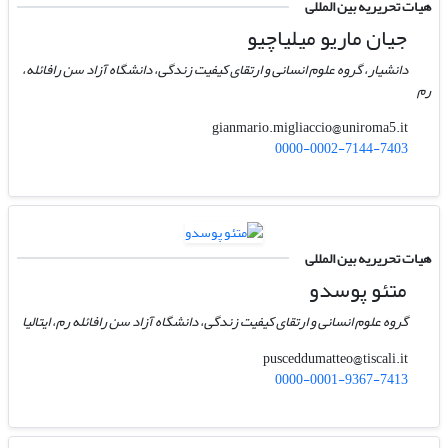
هیات تحریریه بین المللی
جیان ماریو میلیاچیو
دانشیار، گروه علوم انسانی و ارتقای کیفیت زندگی، دانشگاه آزاد سن رافائله،
رم
gianmario.migliaccio@uniroma5.it
0000-0002-7144-7403
هیات تحریریه بین المللی
متئو پوسدو
گروه علوم انسانی و ارتقای کیفیت زندگی، دانشگاه آزاد سن رافائله رم، ایتالیا
pusceddumatteo@tiscali.it
0000-0001-9367-7413