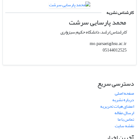
کارشناس نشریه
محمد پارسایی سرشت
کارشناس ارشد، دانشگاه حکیم سبزواری
mo.parsaei@hsu.ac.ir
05144012525
دسترسی سریع
صفحه اصلی
درباره نشریه
اعضای هیات تحریریه
ارسال مقاله
تماس با ما
نقشه سایت
آخرین اخبار