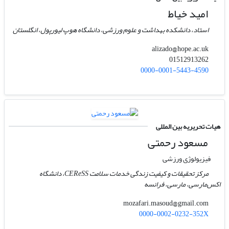
امید خیاط
استاد، دانشکده بهداشت و علوم ورزشی، دانشگاه هوپ لیورپول، انگلستان
alizado@hope.ac.uk
01512913262
0000-0001-5443-4590
هیات تحریریه بین المللی
مسعود رحمتی
فیزیولوژی ورزشی
مرکز تحقیقات و کیفیت زندگی خدمات سلامت CEReSS، دانشگاه
اکس‌مارسی، مارسی، فرانسه
mozafari.masoud@gmail.com
0000-0002-0232-352X