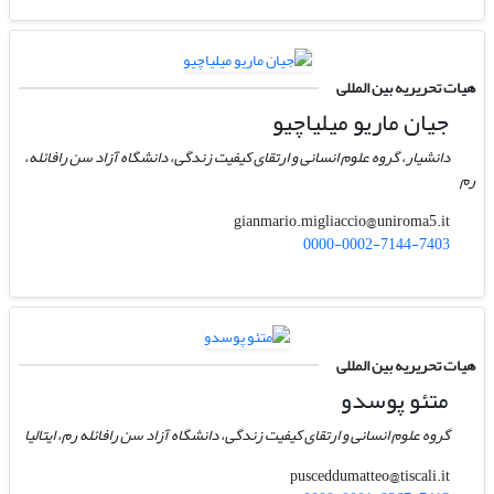
هیات تحریریه بین المللی
جیان ماریو میلیاچیو
دانشیار، گروه علوم انسانی و ارتقای کیفیت زندگی، دانشگاه آزاد سن رافائله،
رم
gianmario.migliaccio@uniroma5.it
0000-0002-7144-7403
هیات تحریریه بین المللی
متئو پوسدو
گروه علوم انسانی و ارتقای کیفیت زندگی، دانشگاه آزاد سن رافائله رم، ایتالیا
pusceddumatteo@tiscali.it