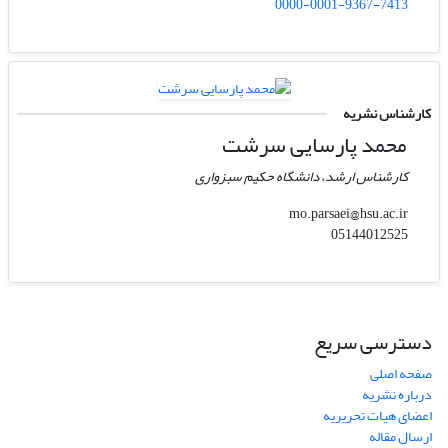
0000-0001-9367-7413
کارشناس نشریه
محمد پارسایی سرشت
کارشناس ارشد، دانشگاه حکیم سبزواری
mo.parsaei@hsu.ac.ir
05144012525
دسترسی سریع
صفحه اصلی
درباره نشریه
اعضای هیات تحریریه
ارسال مقاله