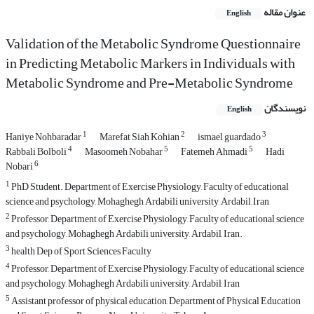
عنوان مقاله
English
Validation of the Metabolic Syndrome Questionnaire
in Predicting Metabolic Markers in Individuals with
Metabolic Syndrome and Pre-Metabolic Syndrome
نویسندگان
English
1
2
3
Haniye Nohbaradar
Marefat Siah Kohian
ismael guardado
4
5
5
Rabbali Bolboli
Masoomeh Nobahar
Fatemeh Ahmadi
Hadi
6
Nobari
1
PhD Student. Department of Exercise Physiology, Faculty of educational
science and psychology, Mohaghegh Ardabili university, Ardabil, Iran
2
Professor, Department of Exercise Physiology, Faculty of educational science
and psychology, Mohaghegh Ardabili university, Ardabil, Iran.
3
health Dep of Sport Sciences Faculty
4
Professor, Department of Exercise Physiology, Faculty of educational science
and psychology, Mohaghegh Ardabili university, Ardabil, Iran
5
Assistant professor of physical education, Department of Physical Education