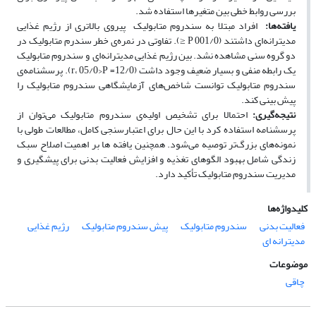
بررسی روابط خطی بین متغیرها استفاده شد.
یافته­‌ها:
افراد مبتلا به سندروم متابولیک پیروی بالاتری از رژیم غذایی
مدیترانه‌ای داشتند (001/0 P ≤). تفاوتی در نمره‌ی خطر سندرم متابولیک در
دو گروه سنی مشاهده نشد. بین رژیم غذایی مدیترانه‌ای و سندروم متابولیک
یک رابطه منفی و بسیار ضعیف وجود داشت (12/0= r، 05/0>P). پرسشنامه‌ی
سندروم متابولیک توانست شاخص‌های آزمایشگاهی سندروم متابولیک را
پیش بینی کند.
نتیجه‌گیری:
احتمالا برای تشخیص اولیه‌ی سندروم متابولیک می‌توان از
پرسشنامه استفاده کرد با این حال برای اعتبارسنجی کامل، مطالعات طولی با
نمونه‌های بزرگ‌تر توصیه می‌شود. همچنین یافته ها بر اهمیت اصلاح سبک
زندگی شامل بهبود الگوهای تغذیه و افزایش فعالیت بدنی برای پیشگیری و
مدیریت سندروم متابولیک تأکید دارد.
کلیدواژه‌ها
فعالیت بدنی
سندروم متابولیک
پیش سندروم متابولیک
رژیم غذایی
مدیترانه ای
موضوعات
چاقی