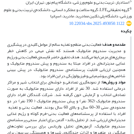
5
استادیار، تربیت بدنی و علوم ورزشی، دانشگاه پیام نور، تهران، ایران
6
گروه تحقیقاتیLFE، گروه سلامت و عملکرد انسانی، دانشکده‌ی تربیت بدنی و علوم
ورزشی، دانشگاه پلی تکنین ممادرید، مادرید، اسپانیا
10.22034/sbs.2025.493050.1122
چکیده
مقدمه و هدف
:
فعالیت بدنی منظم و تغذیه سالم از عوامل کلیدی در پیشگیری
و مدیریت سندروم متابولیک هستند که نقش مهمی در کاهش خطر
بیماری‌های مزمن ایفا می‌کنند. هدف تحقیق حاضر قایسه‌‌ی فعالیت بدنی و رژیم
غذایی مدیترانه‌ای در افراد مبتلا به سندروم و پیش سندروم متابولیک و
همچنین ارزیابی قابلیت پرسشنامه‌ی سندروم متابولیک در پیش بیینی
شاخص‌های بیوشیمیایی و فیزیولوژیکی در این افراد بود.
مواد و روش‌
ها:
از نمونه‌گیری تصادفی و خوشه‌ای برای انتخاب شهر و مراکز
درمانی استفاده شد. 30 نفر از افراد دارای سندروم متابولیک به صورت
تصادفی انتخاب و آزمایش خون گرفته شد. شرکت کنندگان افراد دارای
سندروم متابولیک (362 نفر) و پیش سندروم متابولیک ( 190 نفر) در دو
محدوده‌ی سنی 30-60 سال و بالای 60 سال بودند. فعالیت بدنی و تغذیه
افراد با استفاده از پرسشنامه‌های فعالیت بدنی-فرم کوتاه و رژیم غذایی
مدیترانه‌ای ارزیابی شد. از تحلیل بلاند- آلتمن برای اعتبار سنجی پرسشنامه‌ی
سندروم متابولیک، آزمون‌های تحلیل واریانس برای بررسی تفاوت‌های
میانگین در متغیرها و اثرات چندگانه‌ی شهرها و همبستگی پیرسون برای