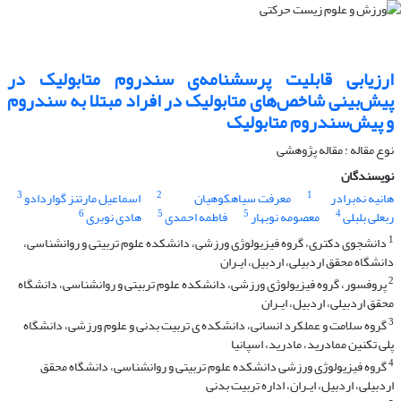
ارزیابی قابلیت پرسشنامه‌ی سندروم متابولیک در
پیش‌بینی شاخص‌های متابولیک در افراد مبتلا به سندروم
و پیش‌سندروم متابولیک
نوع مقاله : مقاله پژوهشی
نویسندگان
3
2
1
هانیه نه‌برادر
معرفت سیاهکوهیان
اسماعیل مارتنز گواردادو
6
5
5
4
ربعلی بلبلی
معصومه نوبهار
فاطمه احمدی
هادی نوبری
1
دانشجوی دکتری،‌‌‌ گروه فیزیولوژی ورزشی، دانشکده علوم تربیتی و روانشناسی،
دانشگاه محقق اردبیلی، اردبیل، ایـران
2
پروفسور، گروه فیزیولوژی ورزشی، دانشکده علوم تربیتی و روانشناسی، دانشگاه
محقق اردبیلی، اردبیل، ایـران
3
گروه سلامت و عملکرد انسانی، دانشکده ی تربیت بدنی و علوم ورزشی، دانشگاه
پلی تکنین ممادرید، مادرید، اسپانیا
4
گروه فیزیولوژی ورزشی دانشکده علوم تربیتی و روانشناسی، دانشگاه محقق
اردبیلی، اردبیل، ایـران، اداره تربیت بدنی