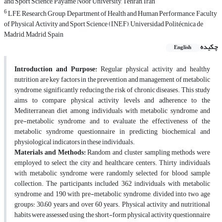
and Sport Science, Payame Noor University, Tehran, Iran
6
LFE Research Group, Department of Health and Human Performance, Faculty
of Physical Activity and Sport Science (INEF), Universidad Politécnica de
Madrid, Madrid, Spain
چکیده
English
Introduction and Purpose:
Regular physical activity and healthy
nutrition are key factors in the prevention and management of metabolic
syndrome, significantly reducing the risk of chronic diseases. This study
aims to compare physical activity levels and adherence to the
Mediterranean diet among individuals with metabolic syndrome and
pre-metabolic syndrome, and to evaluate the effectiveness of the
metabolic syndrome questionnaire in predicting biochemical and
physiological indicators in these individuals.
Materials and Methods:
Random and cluster sampling methods were
employed to select the city and healthcare centers. Thirty individuals
with metabolic syndrome were randomly selected for blood sample
collection. The participants included 362 individuals with metabolic
syndrome and 190 with pre-metabolic syndrome, divided into two age
groups: 30–60 years and over 60 years. Physical activity and nutritional
habits were assessed using the short-form physical activity questionnaire