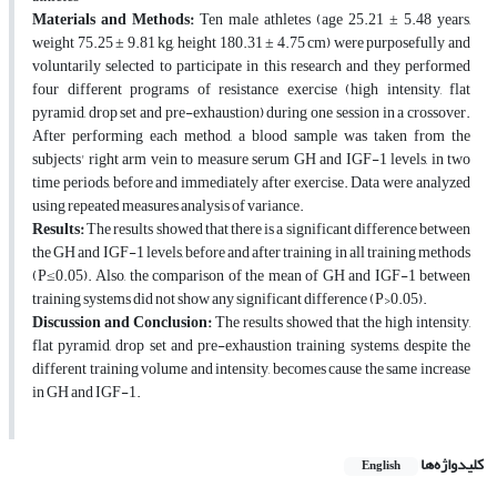
Materials and Methods:
Ten male athletes (age 25.21 ± 5.48 years,
weight 75.25 ± 9.81 kg, height 180.31 ± 4.75 cm) were purposefully and
voluntarily selected to participate in this research and they performed
four different programs of resistance exercise (high intensity, flat
pyramid, drop set and pre-exhaustion) during one session in a crossover.
After performing each method, a blood sample was taken from the
subjects' right arm vein to measure serum GH and IGF-1 levels, in two
time periods, before and immediately after exercise. Data were analyzed
using repeated measures analysis of variance.
Results:
The results showed that there is a significant difference between
the GH and IGF-1 levels, before and after training in all training methods
(P≤0.05). Also, the comparison of the mean of GH and IGF-1 between
training systems did not show any significant difference (P>0.05).
Discussion and Conclusion:
The results showed that the high intensity,
flat pyramid, drop set and pre-exhaustion training systems, despite the
different training volume and intensity, becomes cause the same increase
in GH and IGF-1.
کلیدواژه‌ها
English