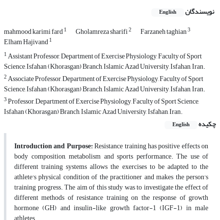
نویسندگان
English
1
2
3
mahmood karimi fard
Gholamreza sharifi
Farzaneh taghian
1
Elham Hajivand
1
Assistant Professor, Department of Exercise Physiology, Faculty of Sport
Science, Isfahan (Khorasgan) Branch, Islamic Azad University, Isfahan, Iran.
2
Associate Professor, Department of Exercise Physiology, Faculty of Sport
Science, Isfahan (Khorasgan) Branch, Islamic Azad University, Isfahan, Iran.
3
Professor, Department of Exercise Physiology, Faculty of Sport Science,
Isfahan (Khorasgan) Branch, Islamic Azad University, Isfahan, Iran.
چکیده
English
Introduction and Purpose:
Resistance training has positive effects on
body composition, metabolism and sports performance. The use of
different training systems allows the exercises to be adapted to the
athlete's physical condition of the practitioner and makes the person's
training progress. The aim of this study was to investigate the effect of
different methods of resistance training on the response of growth
hormone (GH) and insulin-like growth factor-1 (IGF-1) in male
athletes