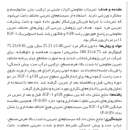
مقدمه و هدف:
تمرینات مقاومتی اثرات مثبتی بر ترکیب بدن، متابولیسم و
عملکرد ورزشی دارند. استفاده از سیستم‌های تمرینی مختلف باعث می‌شود
که تمرینات با شرایط فیزیکی ورزشکار تطبیق داده شود و باعث پیشرفت
تمرینی فرد شود. هدف این پژوهش بررسی اثر روش‌های مختلف تمرین
مقاومتی بر پاسخ هورمون رشد (GH) و فاکتور رشد شبه انسولین یک (IGF-
1) در مردان ورزشکار بود.
مواد و روش‌­ها:
ده ورزشکار مرد (سن 5.48± 25.21 سال، وزن 9.81±75.25
کیلوگرم، قد 4.75±180.31 سانتی‌متر) بصورت هدفمند و داوطلبانه، برای
شرکت در این پژوهش انتخاب شدند و به صورت متقاطع چهار برنامه مختلف
تمرین مقاومتی (با شدت بالا، هرم مسطح، ترکیبی درآپ ست، پیش خستگی)
را طی یک جلسه انجام دادند. نمونه خونی پس از اجرای هر روش، از ورید بازوی
دست راست آزمودنی‌ها برای اندازه‌گیری سطوح سرمی GH و IGF-1، در دو
دوره زمانی، قبل و بلافاصله بعد از تمرین، گرفته شد. داده‌ها با استفاده از
تحلیل واریانس با اندازه‌های تکراری مورد تجزیه و تحلیل قرار گرفت.
یافته­‌ها:
نتایج نشان داد که بین سطوح GH و IGF-1، قبل و بعد از تمرین در
تمام روش‌های تمرینی تفاوت معناداری وجود دارد (0.05>P). همچنین مقایسه
میانگین GH و IGF-1 بین سیستم‌های تمرینی هیچ اختلاف معناداری را نشان
نداد (0.05<P).
نتیجه‌گیری:
نتایج نشان داد که سیستم‌های تمرینی با شدت بالا، هرمی مسطح،
دراپ ست و پیش خستگی علیرغم حجم و شدت تمرینی متفاوت، باعث