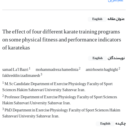
عنوان مقاله
English
The effect of four different karate training programs
on some physical fitness and performance indicators
of karatekas
نویسندگان
English
1
2
2
samad La′l Bazri
mohammadreza hamedinia
amirhosein haghighi
3
fakhreddin izadimanesh
1
M.Sc Candidate, Department of Exercise Physiology, Faculty of Sport
Sciences, Hakim Sabzevari University, Sabzevar, Iran.
2
Professor, Department of Exercise Physiology, Faculty of Sport Sciences,
Hakim Sabzevari University, Sabzevar, Iran.
3
PhD, Department in Exercise Physiology, Faculty of Sport Sciences, Hakim
Sabzevari University, Sabzevar, Iran.
چکیده
English