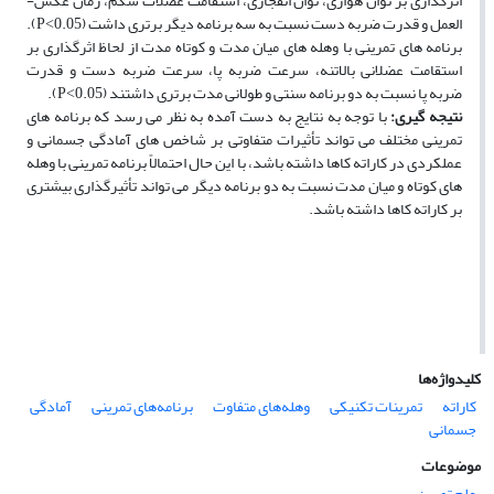
اثرگذاری بر توان هوازی، توان انفجاری، استقامت عضلات شکم، زمان عکس­
العمل و قدرت ضربه­ دست نسبت به سه برنامه­ دیگر برتری داشت (0.05˂P).
برنامه­ های تمرینی با وهله­ های میان مدت و کوتاه مدت از لحاظ اثرگذاری بر
استقامت عضلانی بالاتنه، سرعت ضربه­ پا، سرعت ضربه ­دست و قدرت
ضربه­ پا نسبت به دو برنامه سنتی و طولانی مدت برتری داشتند (0.05˂P).
نتیجه­ گیری:
با توجه به نتایج به دست آمده به نظر می­ رسد که برنامه­ های
تمرینی مختلف می ­تواند تأثیرات متفاوتی بر شاخص های آمادگی ­جسمانی و
عملکردی در کاراته­ کاها داشته باشد، با این حال احتمالاً برنامه تمرینی با وهله
­های کوتاه و میان مدت نسبت به دو برنامه دیگر می­ تواند تأثیرگذاری بیشتری
بر کاراته­ کاها داشته باشد.
کلیدواژه‌ها
کاراته
تمرینات تکنیکی
وهله‌های متفاوت
برنامه‌های تمرینی
آمادگی
جسمانی
موضوعات
علم تمرین