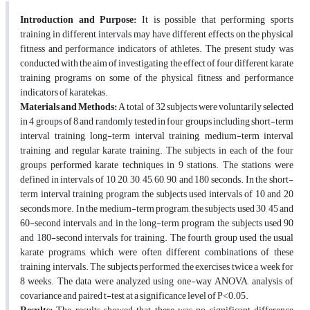
Introduction and Purpose:
It is possible that performing sports
training in different intervals may have different effects on the physical
fitness and performance indicators of athletes. The present study was
conducted with the aim of investigating the effect of four different karate
training programs on some of the physical fitness and performance
indicators of karatekas.
Materials and Methods:
A total of 32 subjects were voluntarily selected
in 4 groups of 8 and randomly tested in four groups including short-term
interval training, long-term interval training, medium-term interval
training, and regular karate training. The subjects in each of the four
groups performed karate techniques in 9 stations. The stations were
defined in intervals of 10, 20, 30, 45, 60, 90, and 180 seconds. In the short-
term interval training program, the subjects used intervals of 10 and 20
seconds more. In the medium-term program, the subjects used 30, 45 and
60-second intervals, and in the long-term program, the subjects used 90
and 180-second intervals for training. The fourth group used the usual
karate programs, which were often different combinations of these
training intervals. The subjects performed the exercises twice a week for
8 weeks. The data were analyzed using one-way ANOVA, analysis of
covariance and paired t-test at a significance level of P˂0.05.