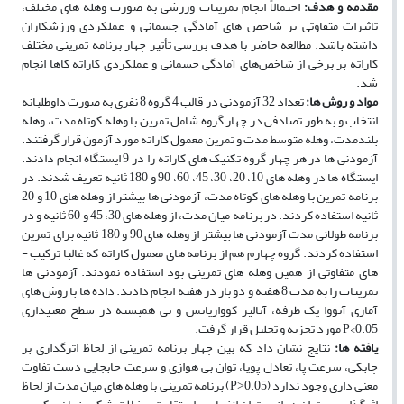
مقدمه و هدف:
احتمالاً انجام تمرینات ورزشی به صورت وهله ­های مختلف،
تاثیرات متفاوتی بر شاخص­ های آمادگی جسمانی و عملکردی ورزشکاران
داشته باشد. مطالعه حاضر با هدف بررسی تأثیر چهار برنامه تمرینی مختلف
کاراته بر برخی ­از شاخص‌های آمادگی جسمانی و عملکردی کاراته کاها انجام
شد.
مواد و روش­ ها:
تعداد
32 آزمودنی در قالب 4 گروه 8 نفری به­ صورت داوطلبانه
انتخاب و به طور تصادفی در چهار گروه شامل تمرین با وهله کوتاه ­مدت، وهله
بلندمدت، وهله متوسط مدت و تمرین معمول کاراته مورد آزمون قرار گرفتند.
آزمودنی­ ها در هر چهار گروه تکنیک­ های کاراته را در 9 ایستگاه انجام دادند.
ایستگاه­ ها در وهله­ های 10، 20، 30، 45، 60، 90 و 180 ثانیه تعریف شدند. در
برنامه تمرین با وهله­ های کوتاه مدت، آزمودنی ­ها بیشتر از وهله­ های 10 و 20
ثانیه استفاده کردند. در برنامه میان­ مدت، از وهله ­های 30، 45 و 60 ثانیه و در
برنامه طولانی مدت آزمودنی ­ها بیشتر از وهله­ های 90 و 180 ثانیه برای تمرین
استفاده کردند. گروه چهارم هم از برنامه­ های معمول کاراته که غالبا ترکیب ­
های متفاوتی از همین وهله ­های تمرینی بود استفاده نمودند. آزمودنی­ ها
تمرینات را به مدت 8 هفته و دو بار در هفته انجام دادند. داده­ ها با روش­ های
آماری آنووا یک طرفه، آنالیز کوواریانس و تی همبسته در سطح معنی­داری
0.05>P مورد تجزیه و تحلیل قرار گرفت.
یافته­ ها:
نتایج نشان داد که بین چهار برنامه تمرینی از لحاظ اثرگذاری بر
چابکی، سرعت پا، تعادل پویا، توان بی­ هوازی و سرعت جابجایی دست تفاوت
معنی ­داری وجود ندارد (0.05˃P) برنامه­ تمرینی با وهله­ های میان مدت از لحاظ