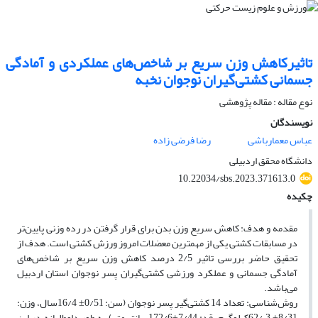
تاثیرکاهش وزن سریع بر شاخص‌های عملکردی و آمادگی
جسمانی کشتی‌گیران نوجوان نخبه
نوع مقاله : مقاله پژوهشی
نویسندگان
عباس معمارباشی
رضا فرضی زاده
دانشگاه محقق اردبیلی
10.22034/sbs.2023.371613.0
چکیده
مقدمه و هدف: کاهش سریع وزن بدن برای قرار گرفتن در رده وزنی پایین‌تر
در مسابقات کشتی یکی از مهمترین معضلات امروز ورزش کشتی است. هدف از
تحقیق حاضر بررسی تاثیر 2/5 درصد کاهش وزن سریع بر شاخص‌های
آمادگی جسمانی و عملکرد ورزشی کشتی‌گیران پسر نوجوان استان اردبیل
می‌باشد.
روش‌شناسی: تعداد 14 کشتی‌گیر پسر نوجوان (سن: 0/51± 16/4سال، وزن:
8/31± 3 /62کیلوگرم، قد: 7/44±172/6سانتی‌متر) به طور داوطلبانه در این