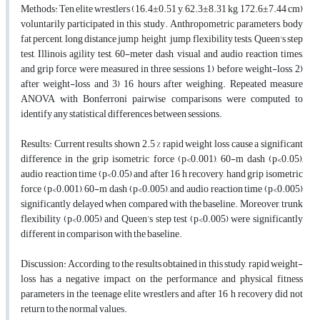
Methods: Ten elite wrestlers (16.4±0.51 y, 62.3±8.31 kg, 172.6±7.44 cm)
voluntarily participated in this study. Anthropometric parameters, body
fat percent, long distance jump, height jump, flexibility tests, Queen's step
test, Illinois agility test, 60-meter dash, visual and audio reaction times,
and grip force were measured in three sessions 1) before weight-loss, 2)
after weight-loss and 3) 16 hours after weighing. Repeated measure
ANOVA with Bonferroni pairwise comparisons were computed to
identify any statistical differences between sessions.
Results: Current results shown 2.5 % rapid weight loss cause a significant
difference in the grip isometric force (p<0.001), 60-m dash (p<0.05),
audio reaction time (p<0.05) and after 16 h recovery, hand grip isometric
force (p<0.001), 60-m dash (p<0.005), and audio reaction time (p<0.005)
significantly delayed when compared with the baseline. Moreover, trunk
flexibility (p<0.005) and Queen’s step test (p<0.005) were significantly
different in comparison with the baseline.
Discussion: According to the results obtained in this study, rapid weight-
loss has a negative impact on the performance and physical fitness
parameters in the teenage elite wrestlers and after 16 h recovery did not
return to the normal values.