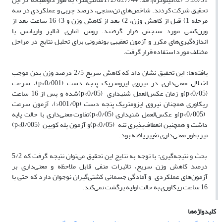
تحقیق شرکت کردند. شاخص‌های تن‌سنجی، درصد چربی و عملکردی در سه
مرحله 1) قبل از کاهش وزن، 2) بعد از کاهش وزن و 3) 16 ساعت بعد از
وزن‌کشی مورد سنجش قرار گرفتند. روش آماری آنالیز واریانس با
اندازه‌گیری‌های مکرر و آزمون تعقیبی بونفرونی برای تحلیل نتایج در مراحل
مختلف مورد استفاده قرار گرفت.
یافته‌ها: این تحقیق نشان داد که کاهش سریع 2/5 درصد وزن بدن موجب
اختلال معنی‌داری در نیروی ایزومتریک پنجه دست (0/001>p)، سرعت
(0/05>p)و زمان عکس‌العمل شنیداری (0/05>p)شده و پس از 16 ساعت
ریکاوری همچنان نیروی ایزومتریک پنجه دست (001/0p<)، آزمون سرعت
(0/005>p)و عکس‌العمل شنیداری (0/05>p)تفاوت معنی‌داری با حالت پایه
داشت و همچنین انعطاف‌پذیری تنه (0/05>p)و آزمون پله کویین (0/005>p)
نیز بطور معنی‌داری تغییر یافته بود.
بحث و نتیجه‌گیری: با توجه به نتایج این تحقیق می‌توان نتیجه گرفت که 5/2
درصد کاهش وزن سریع، تاثیرات منفی قابل‌ ملاحظه و معنی‌داری بر
آزمون‌های عملکردی و آمادگی جسمانی کشتی‌گیران نوجوان دارد که حتی با
16 ساعت ریکاوری به حالت اولیه برگشت نمی‌کند.
کلیدواژه‌ها