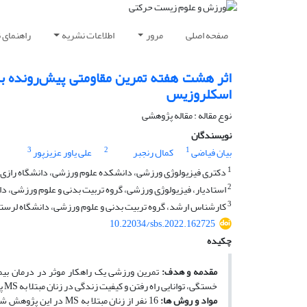
صفحه اصلی
مرور
اطلاعات نشریه
راهنمای 
اثر هشت هفته تمرین مقاومتی پیش‌رونده بر 
اسکلروزیس
نوع مقاله : مقاله پژوهشی
نویسندگان
3
2
1
بیان فیاضی
کمال رنجبر
علی یاور عزیزپور
1
دکتری فیزیولوژی ورزشی، دانشکده علوم ورزشی، دانشگاه رازی، ک
2
استادیار، فیزیولوژی ورزشی، گروه تربیت بدنی و علوم ورزشی، دا
3
کارشناس ارشد، گروه تربیت بدنی و علوم ورزشی، دانشگاه لرستان
10.22034/sbs.2022.162725
چکیده
مقدمه و هدف:
خستگی، توانایی راه ­رفتن و کیفیت ­زندگی در زنان مبتلا به MS پرداخته شد.
مواد و روش­ ها: