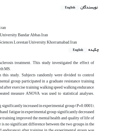
نویسندگان
English
Iran
University, Bandar Abbas, Iran
Sciences, Lorestan University, Khorramabad, Iran
چکیده
English
sclerosis treatment. This study investigated the effect of
with MS.
 this study. Subjects randomly were divided to control
ntal group participated in a graduate resistance training
after exercise training, walking speed, walking endurance,
peated measure ANOVA was used to statistical analyses.
g significantly increased in experimental group (P=0.0001);
r hand, fatigue in experimental group significantly decreased
e training improved the mental health and quality of life of
 is no significant difference between the two groups in the
and endurance) after training in the experimental group was