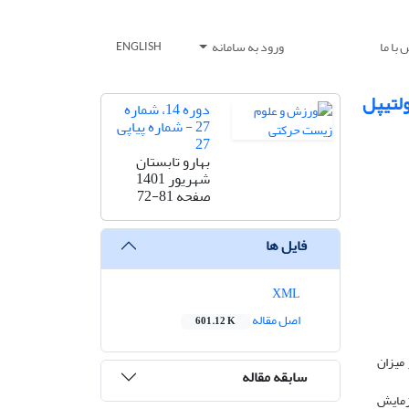
با ما
ورود به سامانه
ENGLISH
ولتیپل
دوره 14، شماره
27 - شماره پیاپی
27
بهارو تابستان
شهریور 1401
صفحه
72-81
فایل ها
XML
اصل مقاله
601.12 K
 بر میزان
سابقه مقاله
ه شاهد (8.15±32.37 سال) و گروه آزمایش