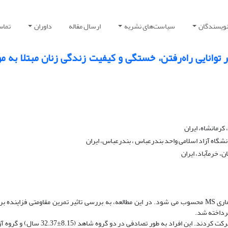
نویسندگان
سیاست‌های نشریه
ارسال مقاله
داوران
تماس 
توانایی راه‌رفتن، خستگی و کیفیت زندگی زنان مبتلا به م
رمانشاه، ایران
نشگاه آزاد اسلامی واحد بندرعباس ، بندرعباس، ایران
، خرمآباد، ایران
تمرین ورزشی یک راهکار موثر در درمان بیماری MS محسوب می ­شود. در این مطالعه، به بررسی تاثیر تمرین مقاومتی فزاینده
16 نفر از زنان مبتلا به MS در این پژوهش شرکت کردند. این افراد به طور تصادفی در دو گرو