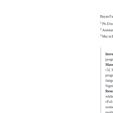
Bayan Fa
1
Ph.D in 
2
Assistan
3
Msc in E
Intr
progr
Mate
(32.3
progr
fatig
Signi
Resul
while
(P=0.
women
quali