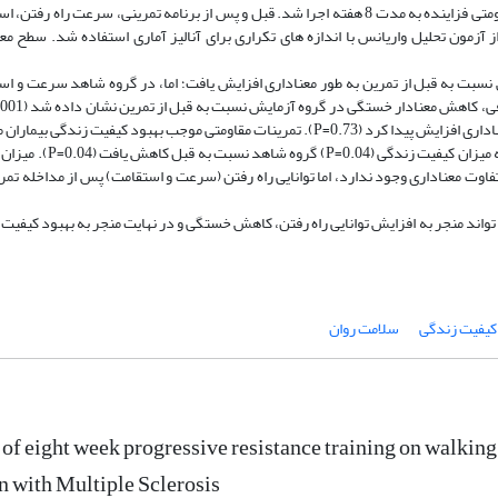
(5.37±29.71 سال) قرار گرفتند. در گروه آزمایش فعالیت مقاومتی فزاینده به مدت 8 هفته اجرا شد. قبل و پس از برنامه تمرینی، سرعت راه 
 آزمون تحلیل واریانس با اندازه ­های تکراری برای آنالیز آماری استفاده شد. سطح مع
نسبت به قبل از تمرین به طور معنا­داری افزایش یافت؛ اما، در گروه شاهد سرعت و ا
درحالی­ که خستگی در گروه شاهد نسبت به قبل به طور غیرمعناداری افزایش پیدا کرد (0.73=P). تمرینات مقاومتی موجب بهبود کیفیت زندگی ب
MS نسبت به قبل از تمرین شد (0.01=P)، این در حالی است که میزان کیفیت ­زندگی (
اوت معناداری وجود ندارد، اما توانایی راه­ رفتن (سرعت و استقامت) پس از مداخله تمر
تواند منجر به افزایش توانایی راه رفتن، کاهش خستگی و در نهایت منجر به بهبود کیفیت
کیفیت زندگی
سلامت روان
 of eight week progressive resistance training on walking ab
 with Multiple Sclerosis