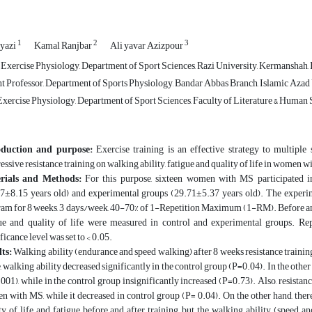
1
2
3
yazi
Kamal Ranjbar
Ali yavar Azizpour
Exercise Physiology, Department of Sport Sciences, Razi University, Kermanshah, 
t Professor, Department of Sports Physiology, Bandar Abbas Branch, Islamic Azad 
xercise Physiology, Department of Sport Sciences, Faculty of Literature & Human 
oduction and purpose:
Exercise training is an effective strategy to multiple 
essive resistance training on walking ability, fatigue and quality of life in women 
rials and Methods:
For this purpose, sixteen women with MS participated in
7±8.15 years old) and experimental groups (29.71±5.37 years old). The experime
am for 8 weeks, 3 days/week, 40-70% of 1-Repetition Maximum (1-RM). Before and 
ue and quality of life were measured in control and experimental groups. Re
ficance level was set to < 0.05.
ts:
Walking ability (endurance and speed walking) after 8 weeks resistance trainin
, walking ability decreased significantly in the control group (P=0.04). In the othe
001), while in the control group insignificantly increased (P=0.73). Also, resistanc
 with MS, while it decreased in control group (P= 0.04). On the other hand, there
ty of life and fatigue before and after training, but the walking ability (speed 