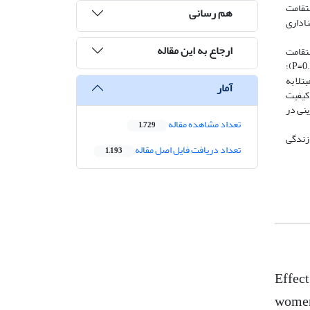
رفتن، استقامت
هم رسانی
ناداری
ارجاع به این مقاله
ستقامت
راه­ رفتن نسبت به قبل کاهش معناداری یافت (0.04=P). از طرفی، کاهش معنادار خستگی در گروه آزمایش نسبت به قبل از تمرین نشان داده شد (0.001=P)؛
یماران مبتلا به
آمار
0.04=P) گروه شاهد نسبت به قبل کاهش یافت (0.04=P). میزان کیفیت
ینی در
تعداد مشاهده مقاله
1,729
 زندگی
تعداد دریافت فایل اصل مقاله
1,193
Effect
women