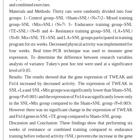
and combined exercises.
Materials and Methods: Thirty rats were randomly divided into four
groups: 1- Control group-SNL (Sham+SNL) (N=7),2- Mixed training
group-SNL (Mix+SNL) (N=7), 3- Endurance training group-SNL
(TE+SNL) (N=8), and 4- Resistance training group-SNL (LA+SNL)
(N=8). Mix+SNL, TE+SNL and LA+SNL groups participated in training
program for six weeks. Decreased physical activity was implemented for
four weeks. Real time-PCR technique was used to measure gene
expression. To determine the difference between research variables,
analysis of variance, Tukey's post hoc test were used at a significance
level of 0.05.
Results: The results showed that the gene expression of TWEAK and
Fn14 increased by decreased activity. The expression of TWEAK in
SNL+La and SNL+Mix groups was significantly lower than Sham+SNL
group (P=0.001), and the expression of Fn14 was significantly lower only
in the SNL+Mix group compared to the Sham+SNL group (P=0.003).
However, there was no significant change in the expression of TWEAK
and Fn14 genes in SNL+TE group compared to Sham+SNL group.
Discussion and Conclusion: These findings show that performing six
weeks of resistance or combined training compared to endurance
training before reduced activity (SNL), prevents the increase in the gene