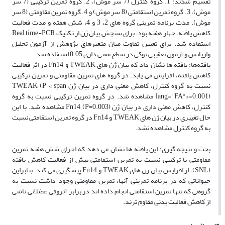
تقسیم شدند: 1. گروه کنترل (7 سر موش)، 2. گروه تمرین ترکیبی (7 سر
موش)، 3. گروه تمرین استقامتی (8 سر موش) و 4. گروه تمرین مقاومتی (8 سر
موش). مدت برنامه تمرینی گروه ­های 2، 3 و 4، شش هفته و مدت فعالیت
کاهش ­یافته، چهار هفته بود. برای سنجش بیان ژن از تکنیک Real time-PCR
استفاده شد. برای تعیین تفاوت میان متغیرهای پژوهش از آزمون تحلیل
واریانس و آزمون­ تعقیبی توکی در سطع معنی­ داری 0.05 استفاده شد.
یافته‌ها: یافته­ ها نشان داد که بیان ژن­ های TWEAK و Fn14 در اثر فعالیت
کاهش­ یافته، افزایش می­ یابد. در گروه ­های تمرین مقاومتی و تمرین ترکیبی
نسبت به گروه کنترل، کاهش معنی ­داری در بیان ژن TWEAK (P < span
lang="FA">=0.001) مشاهده شد. در گروه تمرین ترکیبی نسبت به گروه
کنترل، کاهش­ معنی­ داری در بیان ژن Fn14 (P=0.003) مشاهده شد. با این
حال تغییری در بیان ژن­ های TWEAK و Fn14 در گروه تمرین استقامتی نسبت
به گروه کنترل مشاهده نشد.
بحث و نتیجه­ گیری: این یافته­ ها نشان می­ دهد که اجرای شش هفته تمرین
مقاومتی یا ترکیبی نسبت به تمرین استقامتی پیش از فعالیت کاهش ­یافته
(SNL)، از افزایش بیان ژن های ­TWEAK و Fn14 پیشگیری می­ کند. بنابراین
حیواناتی که در برنامه تمرینی آنها، تمرین مقاومتی وجود داشت نسبت به
گروهی که تنها تمرین استقامتی انجام داده­ اند در برابر آتروفی عضلانی ناشی
از کاهش فعالیت بدنی مقاوم ­ترند.