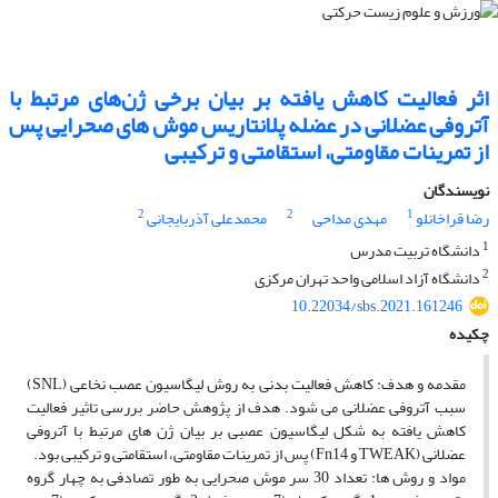
اثر فعالیت کاهش یافته بر بیان برخی ژن‌های مرتبط با
آتروفی عضلانی در عضله پلانتاریس موش های صحرایی پس
از تمرینات مقاومتی، استقامتی و ترکیبی
نویسندگان
2
2
1
رضا قراخانلو
مهدی مداحی
محمدعلی آذربایجانی
1
دانشگاه تربیت مدرس
2
دانشگاه آزاد اسلامی واحد تهران مرکزی
10.22034/sbs.2021.161246
چکیده
مقدمه و هدف: کاهش فعالیت بدنی به روش لیگاسیون عصب نخاعی (SNL)
سبب آتروفی عضلانی می شود. هدف از پژوهش حاضر بررسی تاثیر فعالیت
کاهش ­یافته به شکل لیگاسیون عصبی بر بیان ژن­ های مرتبط با آتروفی
عضلانی (TWEAK و Fn14) پس از تمرینات مقاومتی، استقامتی و ترکیبی بود.
مواد و روش ­ها: تعداد 30 سر موش صحرایی به طور تصادفی به چهار گروه