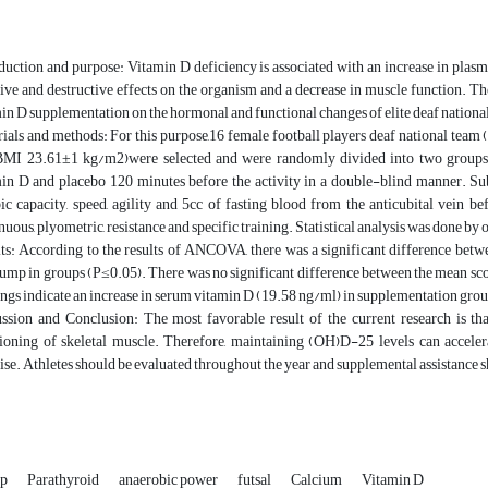
duction and purpose: Vitamin D deficiency is associated with an increase in plasm
ive and destructive effects on the organism and a decrease in muscle function. Th
in D supplementation on the hormonal and functional changes of elite deaf national
ials and methods: For this purpose,16 female football players deaf national tea
BMI 23.61±1 kg/m2)were selected and were randomly divided into two groups 
in D and placebo 120 minutes before the activity in a double-blind manner. Sub
ic capacity, speed, agility and 5cc of fasting blood from the anticubital vein be
nuous, plyometric, resistance and specific training. Statistical analysis was done b
ts: According to the results of ANCOVA, there was a significant difference betwe
ump in groups (P≤0.05). There was no significant difference between the mean scor
ngs indicate an increase in serum vitamin D (19.58 ng/ml) in supplementation grou
ssion and Conclusion: The most favorable result of the current research is tha
ioning of skeletal muscle. Therefore, maintaining (OH)D-25 levels can accele
ise. Athletes should be evaluated throughout the year and supplemental assistance 
mp
Parathyroid
anaerobic power
futsal
Calcium
Vitamin D