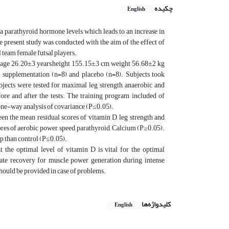
چکیده
English
a parathyroid hormone levels, which leads to an increase in
e present study was conducted with the aim of the effect of
 team female futsal players.
m (age 26.20±3 years,height 155.15±3 cm, weight 56.68±2 kg
supplementation (n=8) and placebo (n=8). Subjects took
jects were tested for maximal leg strength, anaerobic and
fore and after the tests. The training program included of
y one-way analysis of covariance (P≤0.05).
en the mean residual scores of vitamin D, leg strength and
es of aerobic power, speed, parathyroid, Calcium (P≥0.05).
p than control (P≤0.05).
t the optimal level of vitamin D is vital for the optimal
rate recovery for muscle power generation during intense
should be provided in case of problems.
کلیدواژه‌ها
English