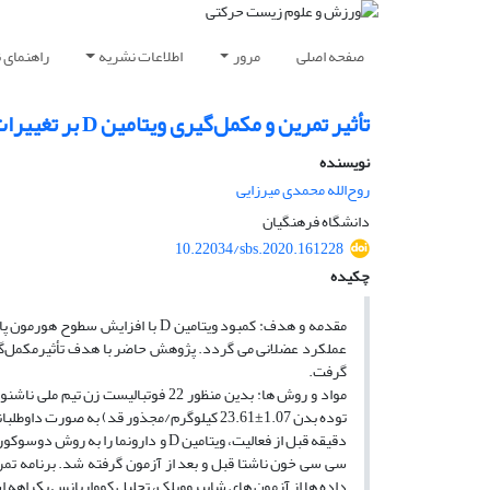
صفحه اصلی
مرور
اطلاعات نشریه
راهنمای 
تأثیر تمرین و مکمل‌گیری ویتامین D بر تغییرات هورمونی و عملکردی فوتبالیست های نخبه
نویسنده
روح‌الله محمدی میرزایی
دانشگاه فرهنگیان
10.22034/sbs.2020.161228
چکیده
مقدمه و هدف: کمبود ویتامین D با 
گرفت.
سی­ سی خون ناشتا قبل و بعد از آزمون گرفته شد. برنامه تمر
داده­ ها از آزمون­ های شاپیروویلک، تحلیل کوواریانس یک­راهه استفاده شد (0.05>g="FA