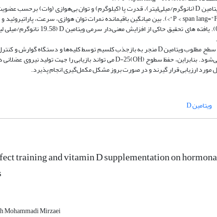
یافته‌ها: تحلیل­ کوواریانس یک راهه نشان داد، بین میانگین ویتامین D (نانوگرم/میلی‌لیتر)، قدرت­ پا (کیلوگرم) و توان بی‌هوازی (وات) برحسب
(مکمل وکنترل) تفاوت معنی ­داری مشاهده می­ شود (0.05>P < span lang="FA">). بین میانگین باقیمانده نمرات توان­ هوازی، سرعت، پاراتیر
تفاوت معنی­ داری در گروه مکمل و کنترل مشاهده نشد (0.05). یافته­ های تحقیق حاکی از افزایش معنی‌دار سر
بحث و نتیجه­ گیری: مطلوب­ترین نتیجه پژوهش حاضر اینست که سطح مطلوب ویتامین D منجر به بازجذب کلسیم توسط کلیه‌ها و دستگاه گوار
هورمون‌های پاراتیروئیدی برای عملکرد بهینه عضله اسکلتی می‌شود. بنابراین، حفظ سطوح (OH)D-25 می تواند بازیابی را جهت تولید نی
مورد ارزیابی قرار گیرند و در صورت بروز مشکل مکمل‌گیری انجام پذیرد.
ویتامین D
fect training and vitamin D supplementation on hormonal 
s
ah Mohammadi Mirzaei