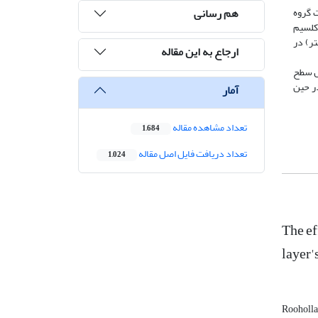
هم رسانی
 عضویت گروه
وئید و کلسیم
می ویتامین D (19.58 نانوگرم/میلی­ لیتر) در
ارجاع به این مقاله
ش و کنترل سطح
روی عضلانی در حین
آمار
تعداد مشاهده مقاله
1,684
تعداد دریافت فایل اصل مقاله
1,024
The ef
layer'
Rooholl