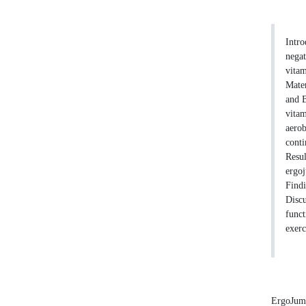
Intro
negat
vitam
Mater
and 
vitam
aerob
conti
Resul
ergoj
Findi
Discu
funct
exerc
ErgoJu