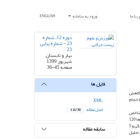
با ما
ورود به سامانه
ENGLISH
دوره 12، شماره
23 - شماره پیاپی
23
بهار و تابستان
شهریور 1399
صفحه
36-45
فایل ها
 و کاهش
ناشنوا انجام
XML
اصل مقاله
1.02 M
3±155.15 سانتی­متر، وزن 2.46±56.68 کیلوگرم و شاخص
توده بدن 1.07±23.61 کیلو‌گرم/مجذور قد) به صورت داوطلبانه با آرایش تصادفی به دو گروه مکمل (11نفر) و دارونما (11نفر) تقسیم شدند. آزمودنی­ ها 120
دقیقه قبل از فعالیت، ویتامین D و دارونما را به روش دوسوکور مصرف کردند. از آزمودنی­ها قدرت بیشینه عضلات­پا، توان بی­ هوازی و هوازی، سرعت، چابکی و 5
سابقه مقاله
 تحلیل