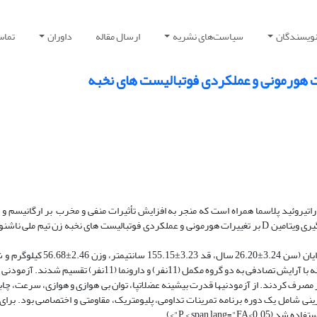
نویسندگان
سیاست‌های نشریه
ارسال مقاله
داوران
تماس 
افزایش سطوح هورمون پاراتیروئید پلاسما همراه است که منجر به افزایش تأثیرات منفی و مخرب بر ارگانیسم
عملکرد عضلانی می گردد. پژوهش حاضر با هدف تأثیرمکمل‌گیری ویتامین D بر تغییرات هورمونی و عملکردی فوتبالیست­ های نخبه زن تیم­ ملی 
مواد و روش ­ها: بدین­ منظور 22 فوتبالیست زن تیم ملی ناشنوایان (سن 3.24±26.20 سال، قد .23
ینی شامل یک دوره برنامه تمرینات تداومی، پلیومتریک، مقاومتی و اختصاصی بود. برای
P < span lan">).