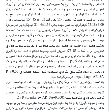
انتخاب و با استفاده از یک طرح یک‌سویه کور، به‌صورت تصادفی در دو گروه،
تمرین ترکیبی و مصرف دارچین (12 نفر، قد 4.69± 154.17 سانتی­متر، وزن
6.62±75.45 کیلوگرم، شاخص توده بدن 1.7±31.7 کیلوگرم بر مترمربع) و
تمرین ترکیبی و مصرف زنجبیل (11 نفر، قد 4.03± 154.45 سانتی­متر، وزن
6.09±75.18 کیلوگرم، شاخص توده بدن 1.56±31.46 کیلوگرم بر مترمربع)
قرار گرفتند. افرادی که در گروه مصرف زنجبیل بودند به مدت هشت هفته
روزانه 1500 میلی‌گرم پودر ریزوم زنجبیل و افرادی که در گروه مصرف دارچین
بودند طبق همین برنامه اما کپسول دارچین دریافت می‌کردند. هر دو گروه
هشت هفته، سه جلسه در هفته، تمرینات مقاومتی و تمرینات تناوبی هوازی
(دویدن) را با شدت 85-75% ضربان قلب بیشینه انجام دادند. اندازه­ گیری
شاخص ­ها 48 ساعت قبل از اولین جلسه تمرینی و پس از هشت هفته تمرینی
برای تعیین تغییرات گلوکز، انسولین و شاخص مقاومت به انسولین صورت
گرفت. برای بررسی اختلاف میانگین متغیرهای موردنظر از آزمون تحلیل
واریانس با اندازه­گیری­های تکراری استفاده شد. سطح معناداری 0.05>P <
span lang="AR-SA"> در نظر گرفته شد.
یافته ها: بین تغییرات شاخص­ گلوکز در گروه­های مورد مطالعه تفاوت معناداری
مشاهده نشد (0.05)، اما در شاخص انسولین و شاخص مقاومت به انسولین در
گروه تمرینات ترکیبی و دارچین نسبت به گروه تمرینات ترکیبی و زنجبیل
کاهش معناداری مشاهده شد (0.0001=P < span lang="AR-SA">).
بحث و نتیجه­ گیری: با توجه به نتایج این پژوهش به نظر می ­رسد برای بهبود
شاخص‌های گلیسمی انجام تمرینات مقاومتی- هوازی و مصرف دارچین کارایی