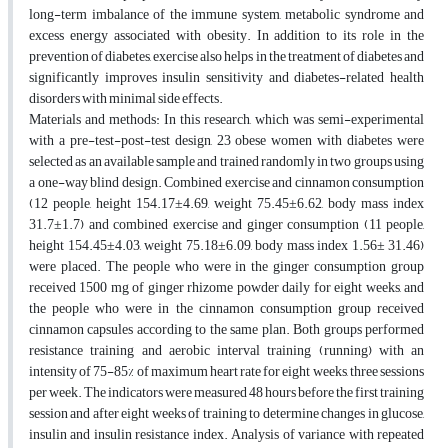
long-term imbalance of the immune system, metabolic syndrome and
excess energy associated with obesity. In addition to its role in the
prevention of diabetes, exercise also helps in the treatment of diabetes and
significantly improves insulin sensitivity and diabetes-related health
disorders with minimal side effects.
Materials and methods: In this research, which was semi-experimental
with a pre-test-post-test design, 23 obese women with diabetes were
selected as an available sample and trained randomly in two groups using
a one-way blind design. Combined exercise and cinnamon consumption
(12 people, height 154.17±4.69, weight 75.45±6.62, body mass index
31.7±1.7) and combined exercise and ginger consumption (11 people,
height 154.45±4.03, weight 75.18±6.09, body mass index 1.56± 31.46)
were placed. The people who were in the ginger consumption group
received 1500 mg of ginger rhizome powder daily for eight weeks, and
the people who were in the cinnamon consumption group received
cinnamon capsules according to the same plan. Both groups performed
resistance training and aerobic interval training (running) with an
intensity of 75-85% of maximum heart rate for eight weeks, three sessions
per week. The indicators were measured 48 hours before the first training
session and after eight weeks of training to determine changes in glucose,
insulin and insulin resistance index. Analysis of variance with repeated