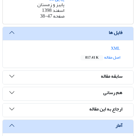
پاییز و زمستان
اسفند 1398
صفحه
38-47
فایل ها
XML
اصل مقاله
817.41 K
سابقه مقاله
هم رسانی
ارجاع به این مقاله
آمار