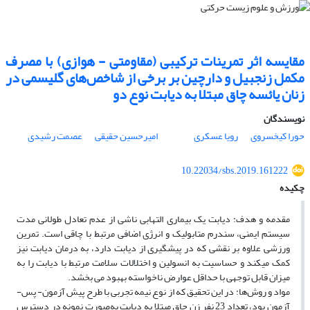
مقایسه اثر تمرینات ترکیبی (مقاومتی - هوازی) با مصرف
مکمل زنجبیل و دارچین بر برخی از شاخص‌های گلیسمی در
زنان یائسه چاق مبتلا به دیابت نوع دو
نویسندگان
حورا کیخسروی
رویا عسکری
امیرحسین حقیقی
عصمت رشیدی
10.22034/sbs.2019.161222
چکیده
مقدمه و هدف: دیابت یک بیماری التهابی ناشی از عدم تعادل طولانی مدت
سیستم ایمنی، سندرم متابولیک و انرژی اضافی مرتبط با چاقی است. تمرین
ورزشی علاوه بر نقشی که در پیشگیری از دیابت دارد، به درمان دیابت نیز
کمک میکند و حساسیت به انسولین و اختلالات سلامت مرتبط با دیابت را به
میزان قابل توجهی با حداقل عوارض ناخواسته بهبود می بخشد.
مواد و روش‌ها: در این تحقیق که از نوع نیمه تجربی با طرح پیش­ آزمون- پس­
آزمون بود، تعداد 23 نفر زن چاق مبتلا به دیابت به‌صورت نمونه در دسترس