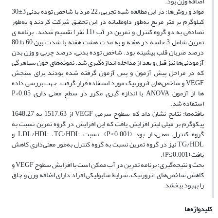
اضافه ‌وزن بود.
مواد و روش‌ها: در این مطالعه شبه تجربی، 22 مرد با شاخص توده بدنی 3±30
کیلوگرم بر متر مربع به‌طور داوطلبانه در این تحقیق شرکت کردند و به‌طور
تصادفی به دو گروه کنترل و تمرین در آب (11 نفر) تقسیم شدند. برنامه‌ ی
تمرین شامل 3 جلسه در هفته و به مدت هشت هفته با شدت بین 60 تا 80
درصد ضربان قلب بیشینه بود. شاخص توده­ بدنی، درصد چربی و وزن بدن
آزمودنی‌ها نیز قبل و بعد از مداخله اندازه‌گیری شد. نمونه‌های خون سیاهرگی
که در مراحل پیش ­‌آزمون و پس ­آزمون گرفته‌ شده بودند برای سنجش
VEGF و شاخص‌های آتروژنیک مورد استفاده قرار گرفت. جهت بررسی داده
ها از آزمون ANOVA با اندازه­ گیری مکرر در سطح معنی داری 0.05>P
استفاده شد.
یافته‌ها: نتایج نشان داد که سطوح سرمی VEGF از 1517.63 به 1648.27
پیکوگرم بر میلی­ لیتر افزایش یافت که این افزایش در گروه تمرین نسبت به
گروه کنترل معنی­‌دار بود (P≤0.001). نسبت LDL/HDL ،TC/HDL و
TG/HDL نیز در گروه تمرین نسبت به گروه کنترل به‌طور معنی‌داری کاهش
یافت (P≤0.001).
بحث و نتیجه‌گیری: برنامه تمرین در آب ممکن است با افزایش سطوح VEGF و
کاهش شاخص‌های آتروژنیک، شرایط متابولیکی افراد دارای اضافه ‌وزن و چاق
را بهبود ببخشد.
کلیدواژه‌ها