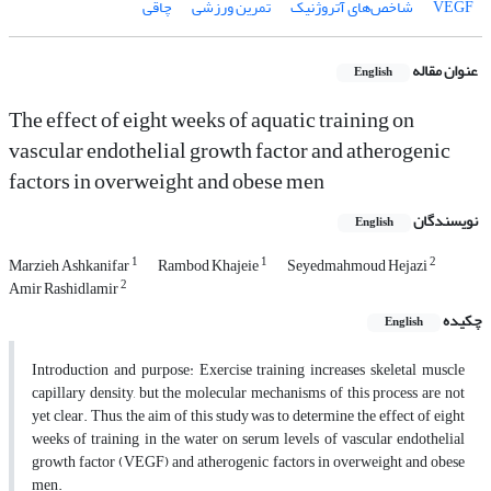
VEGF
شاخص‌های آتروژنیک
تمرین ورزشی
چاقی
عنوان مقاله
English
The effect of eight weeks of aquatic training on
vascular endothelial growth factor and atherogenic
factors in overweight and obese men
نویسندگان
English
1
1
2
Marzieh Ashkanifar
Rambod Khajeie
Seyedmahmoud Hejazi
2
Amir Rashidlamir
چکیده
English
Introduction and purpose: Exercise training increases skeletal muscle
capillary density, but the molecular mechanisms of this process are not
yet clear. Thus, the aim of this study was to determine the effect of eight
weeks of training in the water on serum levels of vascular endothelial
growth factor (VEGF) and atherogenic factors in overweight and obese
men.