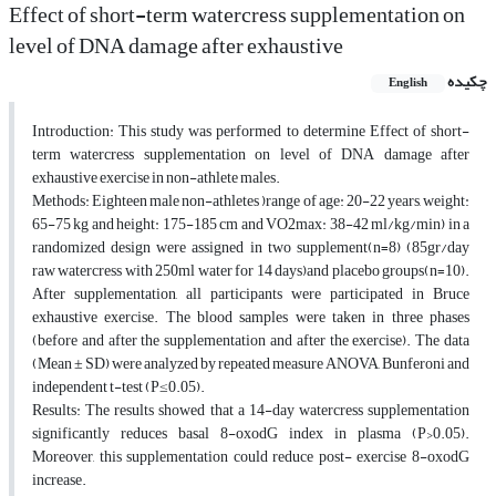
Effect of short-term watercress supplementation on
level of DNA damage after exhaustive
چکیده
English
Introduction: This study was performed to determine Effect of short-
term watercress supplementation on level of DNA damage after
exhaustive exercise in non-athlete males.
Methods: Eighteen male non-athletes )range of age: 20-22 years, weight:
65-75 kg and height: 175-185 cm and VO2max: 38-42 ml/kg/min) in a
randomized design were assigned in two supplement(n=8) (85gr/day
raw watercress with 250ml water for 14 days)and placebo groups(n=10).
After supplementation, all participants were participated in Bruce
exhaustive exercise. The blood samples were taken in three phases
(before and after the supplementation and after the exercise). The data
(Mean ± SD) were analyzed by repeated measure ANOVA, Bunferoni and
independent t-test (P≤0.05).
Results: The results showed that a 14-day watercress supplementation
significantly reduces basal 8-oxodG index in plasma (P›0.05).
Moreover, this supplementation could reduce post- exercise 8-oxodG
increase.