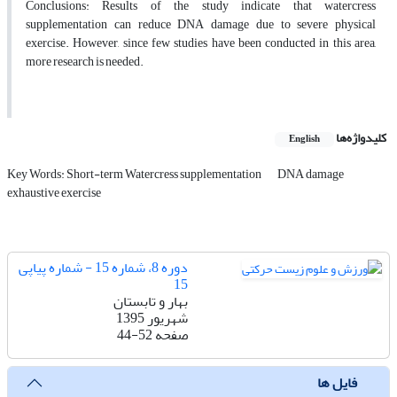
Conclusions: Results of the study indicate that watercress
supplementation can reduce DNA damage due to severe physical
exercise. However, since few studies have been conducted in this area,
more research is needed.
کلیدواژه‌ها
English
Key Words: Short-term Watercress supplementation
DNA damage
exhaustive exercise
دوره 8، شماره 15 - شماره پیاپی
15
بهار و تابستان
شهریور 1395
صفحه
44-52
فایل ها