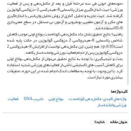
نمونه‌های خونی طی سه مرحله( قبل و بعد از مکمل‌دهی و پس از فعالیت
ورزشی) جهت اندازه‌گیری میزان پلاسمایی 8-هیدرکسی 2-دزوکسی گوانوزین
گرفته شد. جهت تجزیه و تحلیل آماری از روش تحلیل واریانس با اندازه‌گیری
های مکرر و آزمون تعقیبی بونفرونی و آزمون تی مستقل در سطح معنی‌داری
05/0 استفاده شد.
یافته­ها: نتایج تحقیق نشان داد مکمل‌دهی کوتاه‌مدت بولاغ اوتی موجب کاهش
شاخص‌ پلاسمایی 8-هیدروکسی 2 دزوکسی گوانوزین در حالت پایه شده
است(p<0.05). هم چنین، این مکمل‌دهی توانست از افزایش 8-هیدروکسی 2
دزوکسی گوانوزین پس از انجام فعالیت ورزشی وامانده‌ساز بکاهد.
بحث و نتیجه­گیری: با توجه به نتایج تحقیق می‌توان از مکمل‌دهی بولاغ اوتی
برای کاهش آسیب های اکسایشی ناشی از فعالیت‌های ورزشی شدید استفاده
کرد. با این وجود، با توجه به مطالعات اندک انجام شده در این حوزه، تحقیقات
بیشتری مورد نیاز است.
کلیدواژه‌ها
واژه­ های کلیدی: مکمل‌دهی کوتاه‌مدت
بولاغ اوتی
تخریب DNA
فعالیت
ورزشی وامانده‌ساز
عنوان مقاله
English