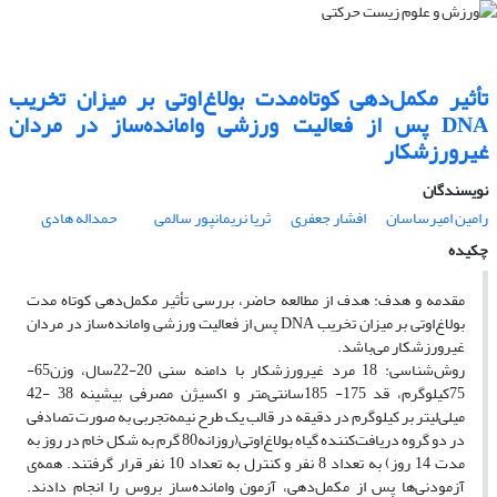
تأثیر مکمل‌دهی کوتاه‌مدت بولاغ‌اوتی بر میزان تخریب
DNA پس از فعالیت ورزشی وامانده‌ساز در مردان
غیر‌ورزشکار
نویسندگان
رامین امیرساسان
افشار جعفری
ثریا نریمانپور سالمی
حمداله هادی
چکیده
مقدمه و هدف: هدف از مطالعه حاضر، بررسی تأثیر مکمل‌دهی کوتاه مدت
بولاغ‌اوتی بر میزان تخریب DNA پس از فعالیت ورزشی وامانده‌ساز در مردان
غیرورزشکار می‌باشد.
روش‌شناسی: 18 مرد غیرورزشکار با دامنه سنی 20-22سال، وزن65-
75کیلوگرم، قد 175- 185سانتی‌متر و اکسیژن مصرفی بیشینه 38 -42
میلی‌لیتر بر کیلوگرم در دقیقه در قالب یک طرح نیمه‌تجربی به صورت تصادفی
در دو گروه دریافت‌کننده گیاه بولاغ‌اوتی(روزانه80 گرم به شکل خام در روز به
مدت 14 روز) به تعداد 8 نفر و کنترل به تعداد 10 نفر قرار گرفتند. همه‌ی
آزمودنی‌ها پس از مکمل‌دهی، آزمون وامانده‌ساز بروس را انجام دادند.