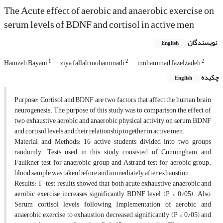
The Acute effect of aerobic and anaerobic exercise on
serum levels of BDNF and cortisol in active men
نویسندگان
English
1
2
2
Hamzeh Bayani
ziya fallah mohammadi
mohammad fazelzadeh
چکیده
English
Purpose: Cortisol and BDNF are two factors that affect the human brain
neurogenesis. The purpose of this study was to comparison the effect of
two exhaustive aerobic and anaerobic physical activity on serum BDNF
and cortisol levels and their relationship together in active men.
Material and Methods: 16 active students divided into two groups
randomly. Tests used in this study consisted of Cunningham and
Faulkner test for anaerobic group and Astrand test for aerobic group.
blood sample was taken before and immediately after exhaustion.
Results: T-test results showed that both acute exhaustive anaerobic and
aerobic exercise increases significantly BDNF level (P < 0/05). Also,
Serum cortisol levels following Implementation of aerobic and
anaerobic exercise to exhaustion decreased significantly (P < 0/05) and