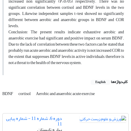
increased non significantly (P>0/05), respectively. There was no
significant correlation between cortisol and BDNF levels in the two
groups. Likewise, independent samples t-test showed no significantly
different between aerobic and anaerobic groups in BDNF and COR
levels.
Conclusion: The present results indicate exhaustive aerobic and
anaerobic exercise had significant and positive impact on serum BDNF.
Due to the lack of correlation between these two factors can be stated that
probably run acute aerobic and anaerobic activity is not increased COR to
the extent that suppresses BDNF levels in active individuals, therefore is
not a threat to the health of the nervous system.
کلیدواژه‌ها
English
BDNF
cortisol
Aerobic and anaerobic acute exercise
دوره 6، شماره 11 - شماره پیاپی
11
بهار و تابستان