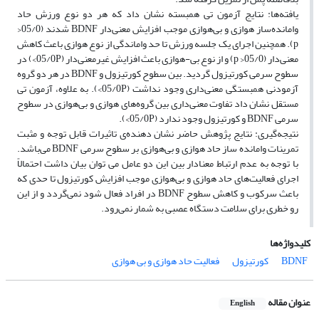
یافته‌ها: نتایج آزمون تی همبسته نشان داد که هر دو نوع ورزش حاد
وامانده‌ساز هوازی و بی‌هوازی موجب افزایش معنی‌دار BDNF شدند (05/0<
p). همچنین اجرای یک جلسه ورزش تا حد واماندگی از نوع هوازی باعث کاهش
معنی‌دار (05/0< p) و از نوع بی-هوازی باعث افزایش غیرمعنی‌دار (05/0P>) در
سطوح سرمی کورتیزول گردید. بین سطوح کورتیزول و BDNF در هر دو گروه
آزمودنی همبستگی معنی‌داری وجود نداشت (05/0P>). به علاوه، آزمون تی
مستقل نشان داد تفاوت معنی‌داری بین گروه‌های هوازی و بی‌هوازی در سطوح
سرمی BDNF و کورتیزول وجود ندارد (05/0P>).
نتیجه‌گیری: نتایج پژوهش حاضر نشان دهنده‌ی تاثیرات قابل توجه و مثبت
تمرینات وامانده ساز حاد هوازی و بی‌هوازی بر سطوح سرمی BDNF می‌باشد.
با توجه به عدم ارتباط معنادار بین این دو عامل می توان بیان داشت احتمالاً
اجرای فعالیت‌های حاد هوازی و بی‌هوازی موجب افزایش کورتیزول تا حدی که
باعث سرکوب و کاهش سطوح BDNF در افراد فعال شود نمی‌گردد و از این
رو خطری برای سلامت دستگاه عصبی به شمار نمی‌رود.
کلیدواژه‌ها
BDNF
کورتیزول
فعالیت حاد هوازی و بی هوازی
عنوان مقاله
English