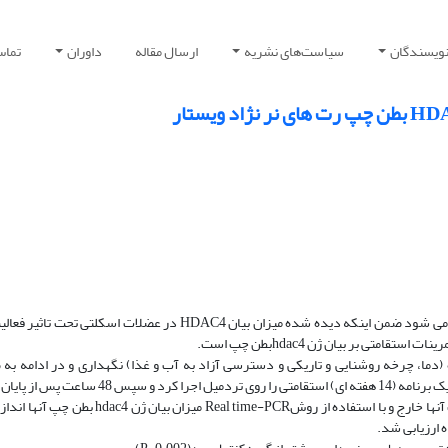
نویسندگان
سیاست‌های نشریه
ارسال مقاله
داوران
تماس 
مقدمه و هدف؛ فعالیت های استقامتی موجب هایپرتروفی قلب می شود ضمن اینکه دیده شده میزان بیان HDAC4 در عضلات اسکلتی
متی بر بیان ژن hdac4بطن چپ است.
تحت شرایط کنترل شده (دما، چرخه روشنایی و تاریکی و دسترسی آزاد به آب و غذا) نگهداری و در ادامه 
تصادفی به دو گروه کنترل و تجربی تقسیم شدند. گروه تجربی یک برنامه (14 هفته ای) استقامتی را روی تردمیل اجر
جلسه تمرینی بی هوش و تشریح شدند، سپس قلب و بطن چپ آنها خارج و با استفاده از روشReal time-PCR میزان ب