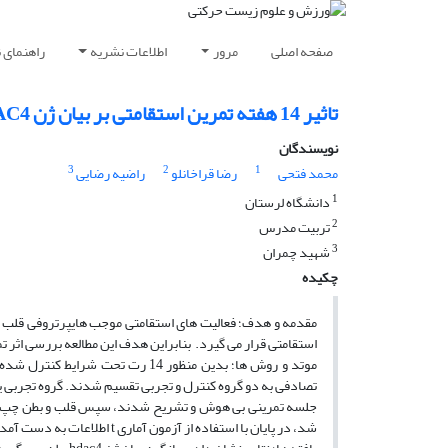
صفحه اصلی
مرور
اطلاعات نشریه
راهنمای 
تاثیر 14 هفته تمرین استقامتی بر بیان ژن HDAC4 بطن چپ رت های نر نژاد ویستار
نویسندگان
3
2
1
محمد فتحی
رضا قراخانلو
راضیه رضایی
1
دانشگاه لرستان
2
تربیت مدرس
3
شهید چمران
چکیده
استقامتی قرار می گیرد. بنابراین هدف این مطالعه بررسی اثر تمرینات استقا
موتد و روش ها؛ بدین منظور 14 رت 
شد، در پایان با استفاده از آزمون آماری t اطلاعات به دست آمده ارزیابی شد.