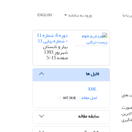
با ما
ورود به سامانه
ENGLISH
دوره 6، شماره 11
- شماره پیاپی 11
بهار و تابستان
شهریور 1393
صفحه
5-15
فایل ها
XML
 تحت تاثیر فعالیت های
اصل مقاله
447.56 K
به صورت
ا کرد و سپس 48 ساعت پس از پایان آخرین
سابقه مقاله
یان ژن hdac4 بطن چپ آنها اندازه گیری
هم رسانی