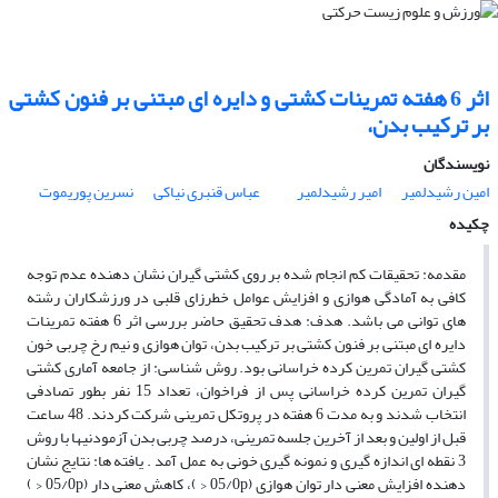
اثر 6 هفته تمرینات کشتی و دایره ای مبتنی بر فنون کشتی
بر ترکیب بدن،
نویسندگان
امین رشیدلمیر
امیر رشیدلمیر
عباس قنبری نیاکی
نسرین پوریموت
چکیده
مقدمه: تحقیقات کم انجام شده بر روی کشتی گیران نشان دهنده عدم توجه
کافی به آمادگی هوازی و افزایش عوامل خطرزای قلبی در ورزشکاران رشته
های توانی می باشد. هدف: هدف تحقیق حاضر بررسی اثر 6 هفته تمرینات
دایره ای مبتنی بر فنون کشتی بر ترکیب بدن، توان هوازی و نیم رخ چربی خون
کشتی گیران تمرین کرده خراسانی بود. روش شناسی: از جامعه آماری کشتی
گیران تمرین کرده خراسانی پس از فراخوان، تعداد 15 نفر بطور تصادفی
انتخاب شدند و به مدت 6 هفته در پروتکل تمرینی شرکت کردند. 48 ساعت
قبل از اولین و بعد از آخرین جلسه تمرینی، درصد چربی بدن آزمودنیها با روش
3 نقطه ای اندازه گیری و نمونه گیری خونی به عمل آمد . یافته ها: نتایج نشان
دهنده افزایش معنی دار توان هوازی (05/0p < )، کاهش معنی دار (05/0p < )