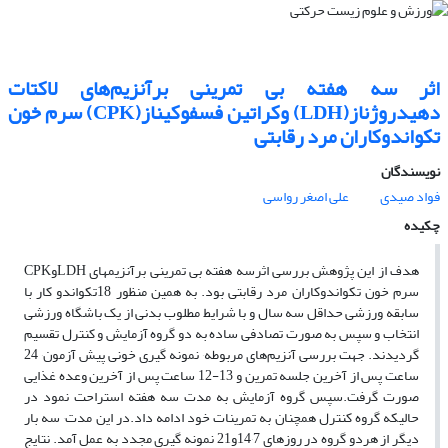
اثر سه هفته بی تمرینی برآنزیم‌های لاکتات
دهیدروژناز(LDH) وکراتین فسفوکیناز(CPK) سرم خون
تکواندوکاران مرد رقابتی
نویسندگان
فواد صیدی
علی اصغر رواسی
چکیده
هدف از این پژوهش بررسی اثرسه هفته بی تمرینی برآنزیمهای LDHوCPK
سرم خون تکواندوکاران مرد رقابتی بود. به همین منظور 18تکواندو کار با
سابقه ورزشی حداقل سه سال و با شرایط مطلوب بدنی از یک باشگاه ورزشی
انتخاب و سپس به صورت تصادفی ساده به دو گروه آزمایش و کنترل تقسیم
گردیدند. جهت بررسی آنزیم‌های مربوطه٬ نمونه گیری خونی پیش آزمون٬ 24
ساعت پس از آخرین جلسه تمرین و 13-12 ساعت پس از آخرین وعده غذایی
صورت گرفت.سپس گروه آزمایش به مدت سه هفته استراحت نمود در
حالیکه گروه کنترل همچنان به تمرینات خود ادامه داد.در این مدت٬ سه بار
دیگر از هردو گروه در روزهای 14٬7و21 نمونه گیری مجدد به عمل آمد. نتایج