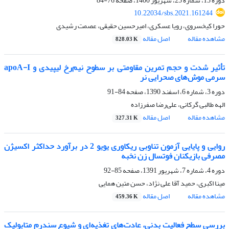
دوره 13، شماره 25، شهریور 1400، صفحه
76-84
10.22034/sbs.2021.161244
حورا کیخسروی، رویا عسکری، امیرحسین حقیقی، عصمت رشیدی
مشاهده مقاله
اصل مقاله
828.03 K
تأثیر شدت و حجم تمرین مقاومتی بر سطوح نیم‌رخ لیپیدی و apoA-I
سرمی موش‌های صحرایی نر
دوره 3، شماره 6، اسفند 1390، صفحه
84-91
الهه طالبی گرکانی، علی‌رضا صفرزاده
مشاهده مقاله
اصل مقاله
327.31 K
روایی و پایایی آزمون تناوبی ریکاوری یویو 2 در برآورد حداکثر اکسیژن
مصرفی بازیکنان فوتسال زن نخبه
دوره 4، شماره 7، شهریور 1391، صفحه
85-92
مینا اکبری، حمید آقا علی نژاد، حسن متین همایی
مشاهده مقاله
اصل مقاله
459.36 K
بررسی سطح فعالیت بدنی، عادت‌های تغذیه‌ای و شیوع سندرم متابولیک