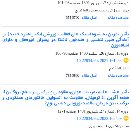
دوره 4، شماره 7، شهریور 1391، صفحه
93-101
بهمن میرزائی، حمید محبی، الما تبری
مشاهده مقاله
اصل مقاله
355.57 K
تأثیر تمرین به شیوه اسنک های فعالیت ورزشی (یک راهبرد جدید) بر
آمادگی قلبی تنفسی و قندخون ناشتا در پسران غیرفعال و دارای
اضافه‌وزن
دوره 13، شماره 26، اسفند 1400، صفحه
98-106
10.22034/sbs.2021.161255
خلیل‌اله مُنیخ
مشاهده مقاله
اصل مقاله
795.58 K
تأثیر هشت هفته تمرینات هوازی، مقاومتی و ترکیبی بر سطح نروگلین1،
قطعه آگرین C ترمینال، مقاومت به انسولین، فاکتورهای عملکردی و
ترکیب بدن مردان سالمند نوروپاتی دیابتی نوع2
دوره 14، شماره 27، شهریور 1401، صفحه
1-12
10.22034/sbs.2022.162439
محسن اکبری، فاطمه مهری