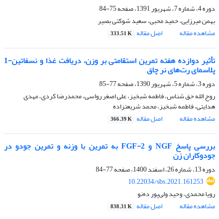
دوره 4، شماره 7، شهریور 1391، صفحه
75-84
بهمن میرزایی، حمید محبی، سعید شوکتی بصیر
مشاهده مقاله
اصل مقاله
333.51 K
تأثیر دوازده هفته تمرین استقامتی بر وزن، دریافت غذا و نسفاتین-1
پلاسمای رت‌های نر چاق
دوره 3، شماره 5، شهریور 1390، صفحه
77-85
روح الله حق شناس، فاطمه شبخیز، علی اصغر رواسی، محمدرضا کردی، مهدی
هدایتی، فاطمه شبخیز، محمد شریعتزاده
مشاهده مقاله
اصل مقاله
366.39 K
بررسی پاسخ NGF و FGF-2 به تمرین با وزنه و تمرین جودو در
جودوکاران زن
دوره 13، شماره 26، اسفند 1400، صفحه
77-84
10.22034/sbs.2021.161253
رویا محمدی، وحید ولی‌پور ده‌نو
مشاهده مقاله
اصل مقاله
838.31 K