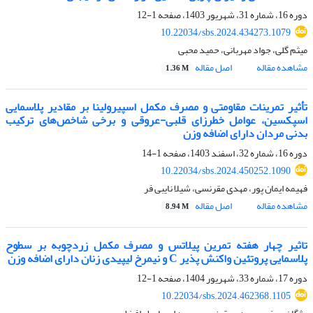
دوره 16، شماره 31، شهریور 1403، صفحه
1-12
10.22034/sbs.2024.434273.1079
میثم گلی، جواد مهربانی، حمید محبی
مشاهده مقاله
اصل مقاله
1.36 M
تأثیر تمرینات مقاومتی و مصرف مکمل اسپیرولینا بر مقادیر پلاسمایی
اسپکسین، عوامل خطرزای قلبی-عروقی و برخی شاخص‌های ترکیب
بدنی مردان دارای اضافه وزن
دوره 16، شماره 32، اسفند 1403، صفحه
1-14
10.22034/sbs.2024.450252.1090
فهیمه ایمان پور، مهدی مقرنسی، شیلا نایبی فر
مشاهده مقاله
اصل مقاله
8.94 M
تاثیر چهار هفته تمرین پیلاتس و مصرف مکمل زردچوبه بر سطوح
پلاسمایی پروتئین واکنش پذیر C و نیمرخ لیپیدی زنان دارای اضافه وزن
دوره 17، شماره 33، شهریور 1404، صفحه
1-12
10.22034/sbs.2024.462368.1105