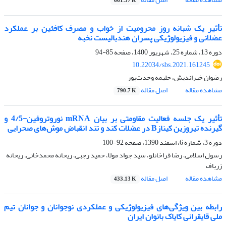
661.37 K
تأثیر یک شبانه‌ روز محرومیت از خواب و مصرف کافئین بر عملکرد
عضلانی و فیزیولوژیکی پسران هندبالیست نخبه
دوره 13، شماره 25، شهریور 1400، صفحه
85-94
10.22034/sbs.2021.161245
رضوان خیراندیش، حلیمه وحدت‌پور
مشاهده مقاله
اصل مقاله
790.7 K
تأثیر یک جلسه فعالیت مقاومتی بر بیان mRNA نوروتروفین-4/5 و
گیرنده تیروزین کینازB در عضلات کند و تند انقباض موش‌های صحرایی
دوره 3، شماره 6، اسفند 1390، صفحه
92-100
رسول اسلامی، رضا قراخانلو، سید جواد مولا، حمید رجبی، ریحانه محمدخانی، ریحانه
زرباف
مشاهده مقاله
اصل مقاله
433.13 K
رابطه بین ویژگی‌های فیزیولوژیکی و عملکردی نوجوانان و جوانان تیم
ملی قایقرانی کایاک بانوان ایران