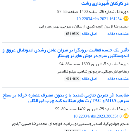
در کارکنان شهرداری رشت
دوره 13، شماره 26، اسفند 1400، صفحه
85-97
10.22034/sbs.2021.161254
حمیدرضا آزمون زاویه کیوی، ارسلان دمیرچی، بهمن میرزایی
مشاهده مقاله
اصل مقاله
654.95 K
تأثیر یک جلسه فعالیت برونگرا بر میزان عامل رشدی اندوتلیال عروق و
اندوستاتین سرم در موش های نر ویستار
دوره 3، شماره 5، شهریور 1390، صفحه
86-94
رعنا فیاض میلانی، مریم نورشاهی، میثم غلامعلی
مشاهده مقاله
اصل مقاله
401.46 K
مقایسه اثر تمرین تناوبی شدید با و بدون مصرف عصاره خرفه بر سطح
سرمی MDA و TAC رت های مبتلا به کبد چرب غیرالکلی
دوره 15، شماره 29، شهریور 1402، صفحه
89-99
10.22034/sbs.2023.380354.0
مهدی جوادی کیا، آمنه برجسته یزدی، رامبد خواجه ای، محمدرضا حسین آبادی
مشاهده مقاله
اصل مقاله