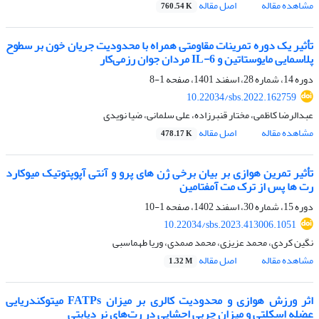
مشاهده مقاله
اصل مقاله
760.54 K
تأثیر یک دوره تمرینات مقاومتی همراه با محدودیت جریان خون بر سطوح
پلاسمایی مایوستاتین و IL-6 مردان جوان رزمی‌کار
دوره 14، شماره 28، اسفند 1401، صفحه
1-8
10.22034/sbs.2022.162759
عبدالرضا کاظمی، مختار قنبرزاده، علی سلمانی، ضیا نویدی
مشاهده مقاله
اصل مقاله
478.17 K
تأثیر تمرین هوازی بر بیان برخی ژن های پرو و آنتی آپوپتوتیک میوکارد
رت ها پس از ترک مت آمفتامین
دوره 15، شماره 30، اسفند 1402، صفحه
1-10
10.22034/sbs.2023.413006.1051
نگین کردی، محمد عزیزی، محمد صمدی، وریا طهماسبی
مشاهده مقاله
اصل مقاله
1.32 M
اثر ورزش هوازی و محدودیت کالری بر میزان FATPs میتوکندریایی
عضله اسکلتی و میزان چربی احشایی در رت‌های نر دیابتی