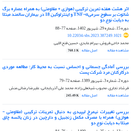
اثر هشت هفته تمرین ترکیبی (هوازی + مقاومتی) به همراه عصاره برگ
شاتوت بر سطوح سرمیTNF-α و اینترلوکین 18 در بیماران سالمند مبتلا
به دیابت نوع دو
دوره 15، شماره 29، شهریور 1402، صفحه
77-88
10.22034/sbs.2023.387249.1021
محمد حاجی فروش، بهرام عابدی، حسین فتح اللهی
مشاهده مقاله
اصل مقاله
760.1 K
بررسی آمادگی جسمانی و احساس نسبت به محیط کار: مطالعه موردی
درکارکنان مرد شرکت پست
دوره 2، شماره 3، شهریور 1389، صفحه
72-79
فرشاد تجاری، محبوب شیخعلی زاده، محمد علی آذربایجانی، علیرضا رضائی منش
مشاهده مقاله
اصل مقاله
245.49 K
بررسی تغییرات نیمرخ لیپیدی به دنبال تمرینات ترکیبی (مقاومتی -
هوازی) همراه با مصرف مکمل زنجبیل و دارچین در زنان یائسه چاق
مبتلا به دیابت نوع دو