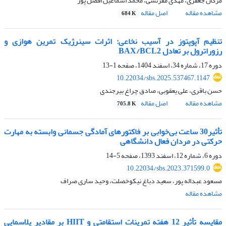
مژگان جعفری، مهدی مقرنسی، محمد اسماعیل افضل پور
مشاهده مقاله
اصل مقاله
684 K
تنظیم آپوپتوز در آسیب نخاعی: اثرات سینرژیک تمرین هوازی و
رزوراترول بر تعادل BAX/BCL2
دوره 17، شماره 34، اسفند 1404، صفحه
1-13
10.22034/sbs.2025.537467.1147
حسن باقری، علی یعقوبی، صادق چراغ بیرجندی
مشاهده مقاله
اصل مقاله
705.8 K
تأثیر‌30 ساعت بی‌خوابی بر فاکتورهای آمادگی جسمانی وابسته به مهارت
حرکتی در مردان فعال دانشگاهی
دوره 6، شماره 12، اسفند 1393، صفحه
5-14
10.22034/sbs.2023.371599.0
مسعود عبداله پور، سعید دباغ نیکوخصلت، وحید ساری صراف
مشاهده مقاله
مقایسه تأثیر 12 هفته‌ تمرینات استقامتی و HIIT بر مقادیر پلاسمایی