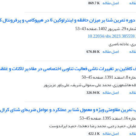
اله
اصل مقاله
869.7 K
ن شنا بر میزان حافظه و اینترلوکین 6 در هیپوکامپ و پرفرونتال کورتکس موش های مبتلا به ترومای مغزی
43-53
10.22034/sbs.2023.385559
ری، عادله ناصری
اله
اصل مقاله
676.86 K
فئین بر تغییرات ناشی فعالیت تناوبی اختصاصی در مقادیر لاکتات و غلظت FFA پلاسمای کشتی گیران جو
45-50
له هاشم‌ورزی، محمد علی سمواتی شریف، علی یاور عزیزپور
اله
اصل مقاله
326.94 K
ب تمرین مقاومتی ویژه و معمول شنا بر عملکرد و عوامل ضربه‌ای شنای کرال
45-53
یان، حمید رجبی، محمد رضا دهخدا، حمید ایراندوست
اله
اصل مقاله
422.1 K