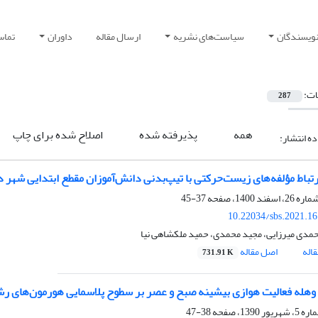
نویسندگان
سیاست‌های نشریه
ارسال مقاله
داوران
تماس 
ات:
287
همه
پذیرفته شده
اصلاح شده برای چاپ
ده انتشار:
تباط مؤلفه‌های زیست‌حرکتی با تیپ‌بدنی دانش‌آموزان مقطع ابتدایی شهر د
37-45
10.22034/sbs.2021.1
محمدی میرزایی، مجید محمدی، حمید ملکشاهی نیا
اله
اصل مقاله
731.91 K
 وهله فعالیت هوازی بیشینه صبح و عصر بر سطوح پلاسمایی هورمون‌های رش
38-47