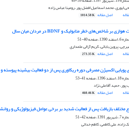
39-49
ی ایوری، محمد اسماعیل افضل پور، رومینا عباس زاده
اله
اصل مقاله
1014.58 K
وازی بر شاخص‌های خطر متابولیک و BDNF در مردان میان سال
40-51
رچی، پروین بابائی، کریم آزالی علمداری
اله
اصل مقاله
273.35 K
 پویایی اکسیژن مصرفی دوره ریکاوری پس از دو فعالیت بیشینه پیوسته و ا
41-53
 پور، حمید آقاعلی نژاد
اله
اصل مقاله
460.46 K
واع مختلف بازیافت پس از فعالیت شدید بر برخی عوامل فیزیولوژیکی و روان
42-51
 زاده، علی کاظمی، کاظم خدائی