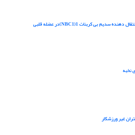
تاثیر تمرین استقامتی بر بیان ژن های مبادله گر سدیم هیدروژن1( NHE1) و هم انتقال دهنده سدیم بی کربنات 1(NBC1)در عضله قلبی
تران غیر ورزشکار