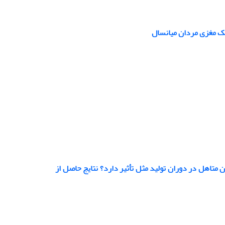
تیک مغزی مردان میانسال
ین در آب و مصرف رزیانه بر تغییرات هورمون استرادیول و شاخص FSFI زنان متاهل در دوران تولید مثل تأثیر دارد؟ نتایج حاصل از