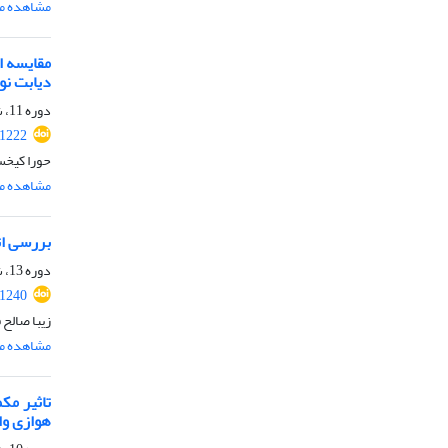
مشاهده مق
مقایسه ا
دیابت نو
دوره 11، شماره 22، اسفند 1398، صفحه
61222
حورا کیخس
مشاهده مق
بررسی اث
دوره 13، شماره 25، شهریور 1400، صفحه
61240
زیبا صالح 
مشاهده مق
هوازی وا