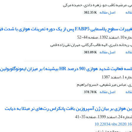
می، مرضیه ثاقب جو، زهره دادی، حمیده مرکی
اله
اصل مقاله
302.35 K
FAB پس از یک دوره تمرینات هوازی با شدت فزاینده در زنان دارای وزن طبیعی و اضافه وزن
44-52
، ریحانه دلبری، الهه طالب گرکانی، مهران نقی زاده قمی
اله
اصل مقاله
303.09 K
ی (90 درصد HR بیشینه) بر میزان ایمونوگلوبولین IgG و سیستم بیگانه خواری در مردان ورزشکار
ی، عباس میرشفیعی، خسرو ابراهیم
اله
اصل مقاله
378.78 K
رین هوازی بر بیان ژن آسپروزین بافت پانکراس رت‌های نر مبتلا به دیابت
35-41
10.22034/sbs.2020.1
بیبی، روح‌اله حق‌شناس