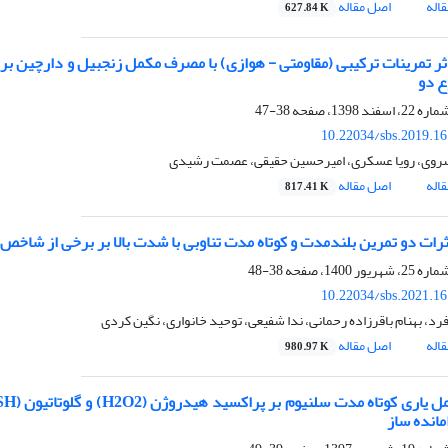
اله
اصل مقاله
627.84 K
ثر تمرینات ترکیبی (مقاومتی - هوازی) با مصرف مکمل زنجبیل و دارچین بر 
ع دو
38-47
10.22034/sbs.2019.1
روی، رویا عسکری، امیرحسین حقیقی، عصمت رشیدی
اله
اصل مقاله
817.41 K
رات دو تمرین بلندمدت و کوتاه مدت تناوبی با شدت بالا بر برخی از شاخص ه
38-48
10.22034/sbs.2021.1
فرد، بهنام باقرزاده رحمانی، ندا شفیعی، توحید خانواری، نگین کردی
اله
اصل مقاله
980.97 K
مانده ساز