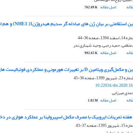
اله
اصل مقاله
762.09 K
36-44
منظمی، حمید رجبی، وحید شهبازی ندر
اله
اصل مقاله
992.65 K
ری ویتامین D بر تغییرات هورمونی و عملکردی فوتبالیست های نخبه
36-45
10.22034/sbs.2020.1
حمدی میرزایی
اله
اصل مقاله
1.02 M
فته تمرینات ایروبیک با مصرف مکمل اسپیرولینا بر عملکرد هوازی در دخ
37-43
دیان، اصغر توفیقی