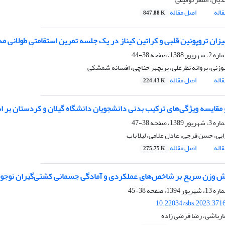
اله
اصل مقاله
847.88 K
زان تروپونین قلبی و کراتین کیناز در یک جلسه تمرین استقامتی طولانی م
38-44
نی، پروانه نظرعلی، پریچهر حناچی، افسانه شمشکی
اله
اصل مقاله
224.43 K
و مقایسه ویژگی‌های ترکیب بدنی دانشجویان دانشگاه گیلان و کردستان بر 
38-47
یی، حسن فرجی، عادل علامی، لیلا باب
اله
اصل مقاله
275.75 K
ش وزن سریع بر شاخص‌های عملکردی و آمادگی جسمانی کشتی‌گیران نوجوا
38-45
10.22034/sbs.2023.371
رباشی، رضا فرضی زاده