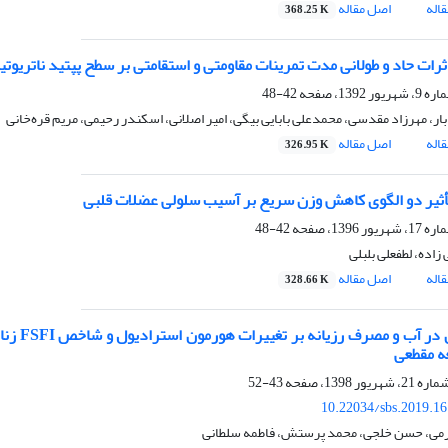
اله
اصل مقاله
368.25 K
ثرات حاد و طولانی مدت تمرینات مقاومتی و استقامتی بر سطح پپتید ناتریو
42-48
ر، مهرزاد مقدسی، محمدعلی بابایی بیگی، امیر اصلانی، اسکندر رحیمی، مریم قره‌خانی
اله
اصل مقاله
326.95 K
ثیر دو الگوی کاهش وزن سریع بر آسیب سلولی عضلات قلبی
42-48
اده، لطفعلی بلبلی
اله
اصل مقاله
328.66 K
آیا تمر
ه مقطعی
43-52
10.22034/sbs.2019.1
می، حسن خلجی، محمد پرستش، فاطمه سلطانی