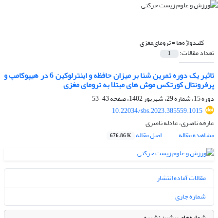
کلیدواژه‌ها =
ترومای‌مغزی
تعداد مقالات:
1
تاثیر یک دوره تمرین شنا بر میزان حافظه و اینترلوکین 6 در هیپوکامپ و
پرفرونتال کورتکس موش های مبتلا به ترومای مغزی
دوره 15، شماره 29، شهریور 1402، صفحه
43-53
10.22034/sbs.2023.385559.1015
عارفه ناصری، عادله ناصری
مشاهده مقاله
اصل مقاله
676.86 K
مقالات آماده انتشار
شماره جاری
شماره‌های پیشین نشریه