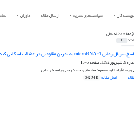
نویسندگان
سیاست‌های نشریه
ارسال مقاله
داوران
تماس 
ژه‌ها =
عضله نعلی
ات:
1
به تمرین مقاومتی در عضلات اسکلتی کند و تند انقباض رت‌های نر نژاد ویستار
5-15
، رضا قراخانلو، مسعود سلیمانی، حمید رجبی، راضیه رضایی
اله
اصل مقاله
342.74 K