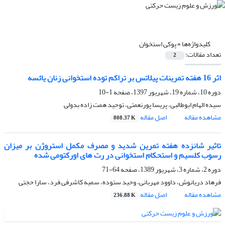
کلیدواژه‌ها =
پوکی استخوان
تعداد مقالات:
2
اثر 16 هفته تمرینات پیلاتس بر تراکم توده استخوانی زنان یائسه
دوره 10، شماره 19، شهریور 1397، صفحه
1-10
سیده الهام ابوطالبی، پریسا پورنعمتی، توحید همت زاده بدولی
مشاهده مقاله
اصل مقاله
808.37 K
تاثیر شانزده هفته تمرین شدید و مصرف مکمل استروژن بر میزان
رسوب کلسیم و استحکام استخوانی در رت های اورکتومی شده
دوره 2، شماره 3، شهریور 1389، صفحه
64-71
فرهاد دریانوش، داوود مهربانی، وحید ستوده، سمیه کاشرفی فرد، سارا حجتی
مشاهده مقاله
اصل مقاله
236.88 K