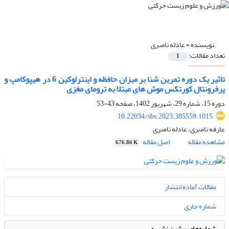
نویسنده =
عادله ناصری
تعداد مقالات:
1
تاثیر یک دوره تمرین شنا بر میزان حافظه و اینترلوکین 6 در هیپوکامپ و
پرفرونتال کورتکس موش های مبتلا به ترومای مغزی
دوره 15، شماره 29، شهریور 1402، صفحه
43-53
10.22034/sbs.2023.385559.1015
عارفه ناصری، عادله ناصری
مشاهده مقاله
اصل مقاله
676.86 K
مقالات آماده انتشار
شماره جاری
شماره‌های پیشین نشریه