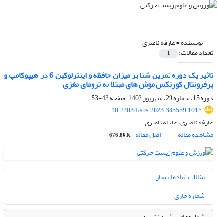
نویسنده =
عارفه ناصری
تعداد مقالات:
1
تاثیر یک دوره تمرین شنا بر میزان حافظه و اینترلوکین 6 در هیپوکامپ و
پرفرونتال کورتکس موش های مبتلا به ترومای مغزی
دوره 15، شماره 29، شهریور 1402، صفحه
43-53
10.22034/sbs.2023.385559.1015
عارفه ناصری، عادله ناصری
مشاهده مقاله
اصل مقاله
676.86 K
مقالات آماده انتشار
شماره جاری
شماره‌های پیشین نشریه